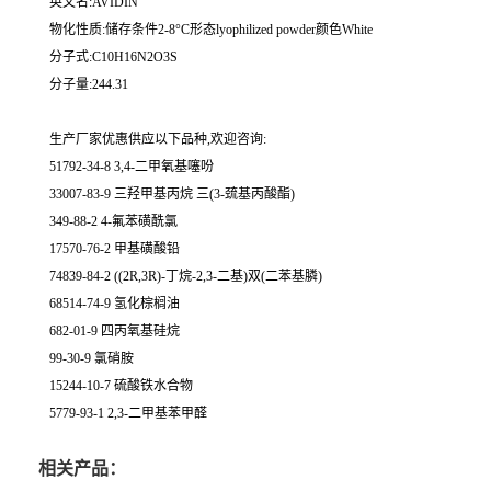
英文名:AVIDIN
物化性质:储存条件2-8°C形态lyophilized powder颜色White
分子式:C10H16N2O3S
分子量:244.31
生产厂家优惠供应以下品种,欢迎咨询:
51792-34-8 3,4-二甲氧基噻吩
33007-83-9 三羟甲基丙烷 三(3-巯基丙酸酯)
349-88-2 4-氟苯磺酰氯
17570-76-2 甲基磺酸铅
74839-84-2 ((2R,3R)-丁烷-2,3-二基)双(二苯基膦)
68514-74-9 氢化棕榈油
682-01-9 四丙氧基硅烷
99-30-9 氯硝胺
15244-10-7 硫酸铁水合物
5779-93-1 2,3-二甲基苯甲醛
相关产品：