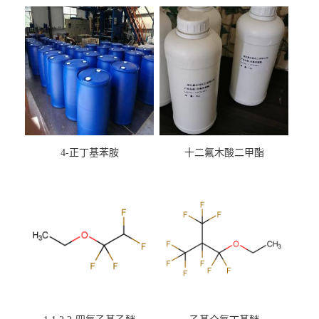
4-正丁基苯胺
十二氟木酸二甲酯