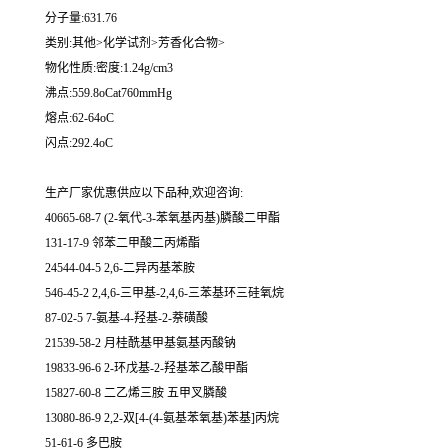
分子量:631.76
类别:其他>化学试剂>芳香化合物>
物化性质:密度:1.24g/cm3
沸点:559.8oCat760mmHg
熔点:62-64oC
闪点:292.4oC
生产厂家优惠供应以下品种,欢迎咨询:
40665-68-7 (2-氧代-3-苯氧基丙基)膦酸二甲酯
131-17-9 邻苯二甲酸二丙烯酯
24544-04-5 2,6-二异丙基苯胺
546-45-2 2,4,6-三甲基-2,4,6-三苯基环三硅氧烷
87-02-5 7-氨基-4-羟基-2-萘磺酸
21539-58-2 月桂酰基甲基氨基丙酸钠
19833-96-6 2-环戊基-2-羟基苯乙酸甲酯
15827-60-8 二乙烯三胺 五甲叉膦酸
13080-86-9 2,2-双[4-(4-氨基苯氧基)苯基]丙烷
51-61-6 多巴胺