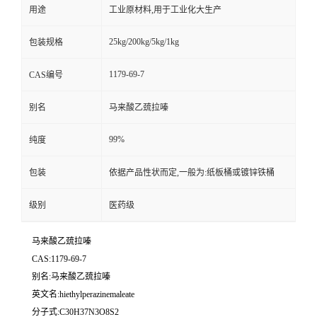
用途
工业原材料,用于工业化大生产
25kg/200kg/5kg/1kg
包装规格
1179-69-7
CAS编号
别名
马来酸乙巯拉嗪
99%
纯度
包装
依据产品性状而定,一般为:纸板桶或镀锌铁桶
级别
医药级
马来酸乙巯拉嗪
CAS:1179-69-7
别名:马来酸乙巯拉嗪
英文名:hiethylperazinemaleate
分子式:C30H37N3O8S2