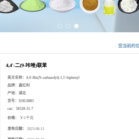
您当前的
4,4'-二(9-咔唑)联苯
英文名称：
4,4'-Bis(N-carbazolyl)-1,1'-biphenyl
品牌：
鑫红利
产地：
湖北
货号：
XHL0885
cas：
58328-31-7
价格：
￥1/千克
发布日期：
2023-08-11