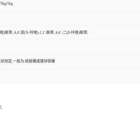
/5kg/1kg
咔唑)联苯; 4,4'-双(N-咔唑)-1,1'-联苯; 4,4’-二(9-咔唑)联苯;
状而定,一般为:纸板桶或镀锌铁桶
;