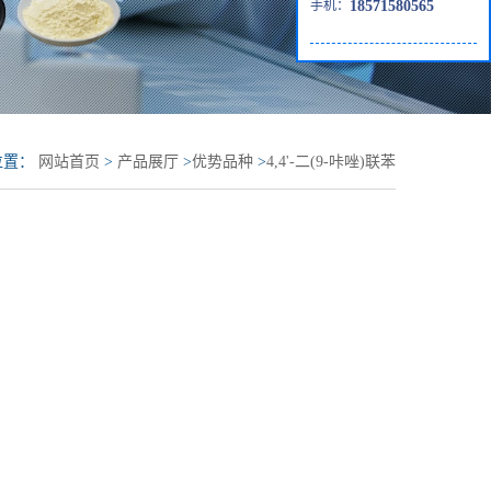
手机：
18571580565
位置：
网站首页
>
产品展厅
>
优势品种
>
4,4'-二(9-咔唑)联苯