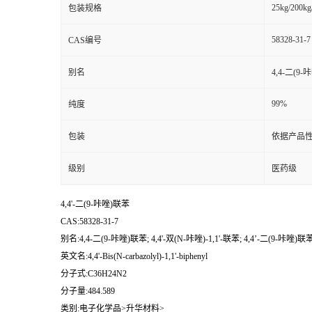
25kg/200kg
包装规格
58328-31-7
CAS编号
别名
4,4-二(9-
99%
纯度
包装
依据产品性
级别
医药级
4,4'-二(9-咔唑)联苯
CAS:58328-31-7
别名:4,4-二(9-咔唑)联苯; 4,4'-双(N-咔唑)-1,1'-联苯; 4,4’-二(9-咔唑)联苯
英文名:4,4'-Bis(N-carbazolyl)-1,1'-biphenyl
分子式:C36H24N2
分子量:484.589
类别:电子化学品>升华材料>