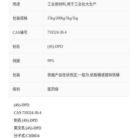
用途
工业原材料,用于工业化大生产
25kg/200kg/5kg/1kg
包装规格
710324-30-4
CAS编号
(4S)-DPD
别名
99%
纯度
包装
依据产品性状而定,一般为:纸板桶或镀锌铁桶
级别
医药级
(4S)-DPD
CAS:710324-30-4
别名:(4S)-DPD
英文名:(4S)-DPD
分子式:C5H8O4