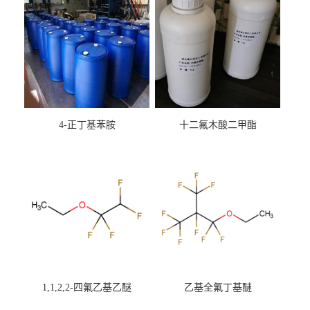
4-正丁基苯胺
十二氟木酸二甲酯
1,1,2,2-四氟乙基乙醚
乙基全氟丁基醚