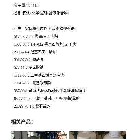
分子量:132.115
类别:其他>化学试剂>羰基化合物>
生产厂家优惠供应以下品种,欢迎咨询:
517-23-7 α-乙酰基-γ-丁内酯
1606-85-5 1,4-双(2-羟基乙氧基)-2-丁炔
2809-21-4 羟基乙叉二膦酸
301-02-0 油酸酰胺
577-11-7 多库脂钠
1719-58-0 二甲基乙烯基氯硅烷
19812-93-2 氰基联苯酚
367-93-1 异丙基-beta-D-硫代半乳糖吡喃糖苷
88-27-7 2,6-二叔丁基对(二甲氨甲基)苯酚
22029-76-1 β-紫罗兰醇
相关产品：