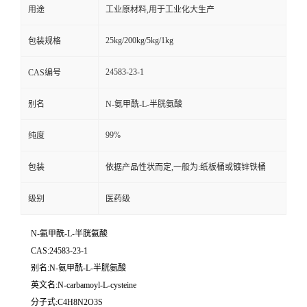
用途
工业原材料,用于工业化大生产
25kg/200kg/5kg/1kg
包装规格
24583-23-1
CAS编号
别名
N-氨甲酰-L-半胱氨酸
99%
纯度
包装
依据产品性状而定,一般为:纸板桶或镀锌铁桶
级别
医药级
N-氨甲酰-L-半胱氨酸
CAS:24583-23-1
别名:N-氨甲酰-L-半胱氨酸
英文名:N-carbamoyl-L-cysteine
分子式:C4H8N2O3S