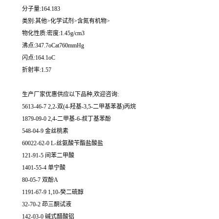
分子量:164.183
类别:其他>化学试剂>含氮有机物>
物化性质:密度:1.45g/cm3
沸点:347.7oCat760mmHg
闪点:164.1oC
折射率:1.57
生产厂家优惠供应以下品种,欢迎咨询:
5613-46-7 2,2-双(4-羟基-3,5-二甲基苯基)丙烷
1879-09-0 2,4-二甲基-6-叔丁基苯酚
548-04-9 金丝桃素
60022-62-0 L-丝氨酸苄酯盐酸盐
121-91-5 间苯二甲酸
1401-55-4 单宁酸
80-05-7 双酚A
1191-67-9 1,10-癸二硫醇
32-70-2 茚三酮试液
142-03-0 碱式醋酸铝