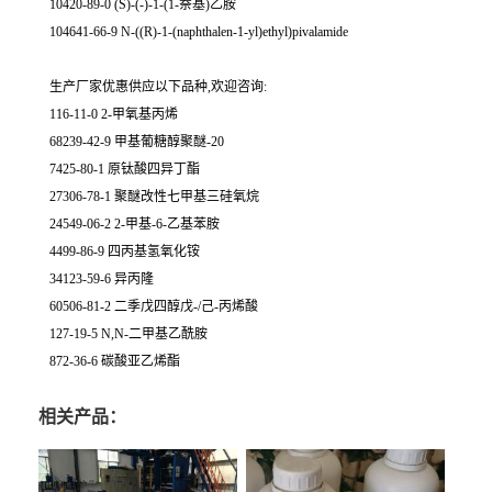
10420-89-0 (S)-(-)-1-(1-萘基)乙胺
104641-66-9 N-((R)-1-(naphthalen-1-yl)ethyl)pivalamide
生产厂家优惠供应以下品种,欢迎咨询:
116-11-0 2-甲氧基丙烯
68239-42-9 甲基葡糖醇聚醚-20
7425-80-1 原钛酸四异丁酯
27306-78-1 聚醚改性七甲基三硅氧烷
24549-06-2 2-甲基-6-乙基苯胺
4499-86-9 四丙基氢氧化铵
34123-59-6 异丙隆
60506-81-2 二季戊四醇戊-/己-丙烯酸
127-19-5 N,N-二甲基乙酰胺
872-36-6 碳酸亚乙烯酯
相关产品：