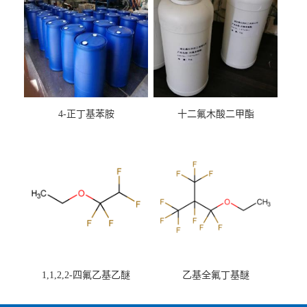
4-正丁基苯胺
十二氟木酸二甲酯
1,1,2,2-四氟乙基乙醚
乙基全氟丁基醚