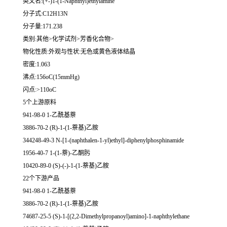
英文名:(+-)1-(1-Naphthyl)ethylamine
分子式:C12H13N
分子量:171.238
类别:其他>化学试剂>芳香化合物>
物化性质:外观与性状:无色或黄色液体结晶
密度:1.063
沸点:156oC(15mmHg)
闪点:>110oC
5个上游原料
941-98-0 1-乙酰基萘
3886-70-2 (R)-1-(1-萘基)乙胺
344248-49-3 N-[1-(naphthalen-1-yl)ethyl]-diphenylphosphinamide
1956-40-7 1-(1-萘)-乙酮肟
10420-89-0 (S)-(-)-1-(1-萘基)乙胺
22个下游产品
941-98-0 1-乙酰基萘
3886-70-2 (R)-1-(1-萘基)乙胺
74687-25-5 (S)-1-[(2,2-Dimethylpropanoyl)amino]-1-naphthylethane