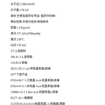
分子式:C10H14N2O
分子量:178.231
类别:生物及医药化学品>医药中间体>
物化性质:外观与性状:棕色粉末
密度:1.141g/cm3
沸点:371.3oCat760mmHg
熔点:220°C
闪点:178.3oC
3个上游原料
106-41-2 4-溴苯酚
110-85-0 哌嗪
38212-30-5 1-(4-甲氧基苯基)哌嗪
10个下游产品
67914-60-7 1-乙酰基-4-(4-羟基苯基)哌嗪
67914-97-0 1-异丙基-4-(4-羟基苯基)哌嗪
158985-25-2 1-Boc-4-(4-羟基苯基)-哌嗪
65277-42-1 酮康唑
112559-81-6 4-(4-(4-硝基苯基)-1-哌嗪基)苯酚