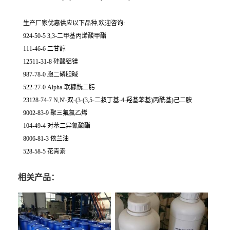
生产厂家优惠供应以下品种,欢迎咨询:
924-50-5 3,3-二甲基丙烯酸甲酯
111-46-6 二甘醇
12511-31-8 硅酸铝镁
987-78-0 胞二磷胆碱
522-27-0 Alpha-联糠酰二肟
23128-74-7 N,N'-双-(3-(3,5-二叔丁基-4-羟基苯基)丙酰基)己二胺
9002-83-9 聚三氟氯乙烯
104-49-4 对苯二异氰酸酯
8006-81-3 依兰油
528-58-5 花青素
相关产品：