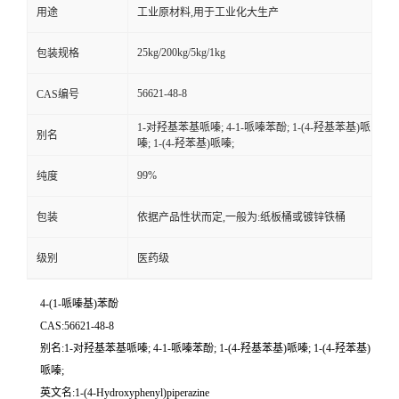
用途
工业原材料,用于工业化大生产
25kg/200kg/5kg/1kg
包装规格
56621-48-8
CAS编号
1-对羟基苯基哌嗪; 4-1-哌嗪苯酚; 1-(4-羟基苯基)哌
别名
嗪; 1-(4-羟苯基)哌嗪;
99%
纯度
包装
依据产品性状而定,一般为:纸板桶或镀锌铁桶
级别
医药级
4-(1-哌嗪基)苯酚
CAS:56621-48-8
别名:1-对羟基苯基哌嗪; 4-1-哌嗪苯酚; 1-(4-羟基苯基)哌嗪; 1-(4-羟苯基)
哌嗪;
英文名:1-(4-Hydroxyphenyl)piperazine