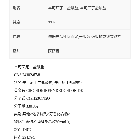
别名
辛可尼丁二盐酸盐; 辛可尼丁盐酸盐;
99%
纯度
包装
依据产品性状而定,一般为:纸板桶或镀锌铁桶
级别
医药级
辛可尼定二盐酸盐
CAS:24302-67-8
别名:辛可尼丁二盐酸盐; 辛可尼丁盐酸盐;
英文名:CINCHONINEHYDROCHLORIDE
分子式:C19H23ClN2O
分子量:330.852
类别:其他>化学试剂>芳香化合物>
物化性质:沸点:464.5oCat760mmHg
熔点:179°C
闪点:234.7oC