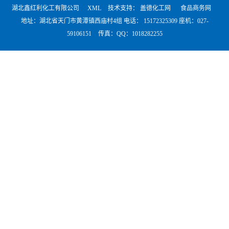
湖北鑫红利化工有限公司
XML
技术支持：
盖德化工网
食品商务网
地址：湖北省天门市黄潭镇西庙村4组 电话：
15172325309 座机：027-
59106151
传真：QQ：1018282255