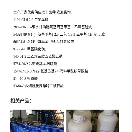
生产厂家优惠供应以下品种,欢迎咨询:
1194-65-6 2,6-二氯苯腈
2897-60-1 3-缩水甘油醚氧基丙基甲基二乙氧基硅烷
54628-89-6 1-(4-氨基苯基)-2,3-二氢-1,3,3-三甲基-1H-茚-5-胺
66104-81-2 对甲氨基苯甲酰-L-谷氨酸锌
917-64-6 甲基碘化镁;
140-01-2 二乙烯三胺五乙酸五钠
5751-20-2 2-甲硫基-4-嘧啶酮
154467-16-0 N-(2-氨基乙基)-4-吗啉甲酰胺草酸盐
514-10-3 松香酸
53-84-9 β-烟酰胺腺嘌呤二核苷酸
相关产品：