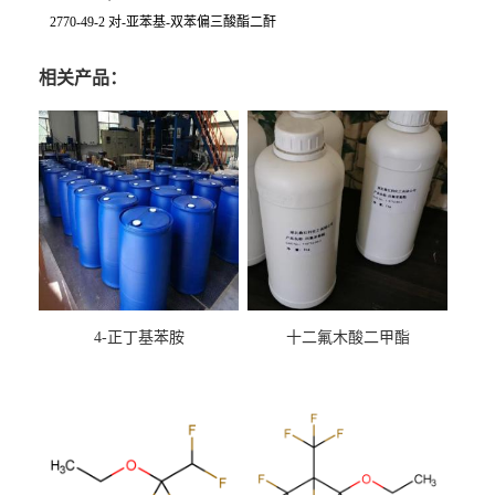
2770-49-2 对-亚苯基-双苯偏三酸酯二酐
相关产品：
4-正丁基苯胺
十二氟木酸二甲酯