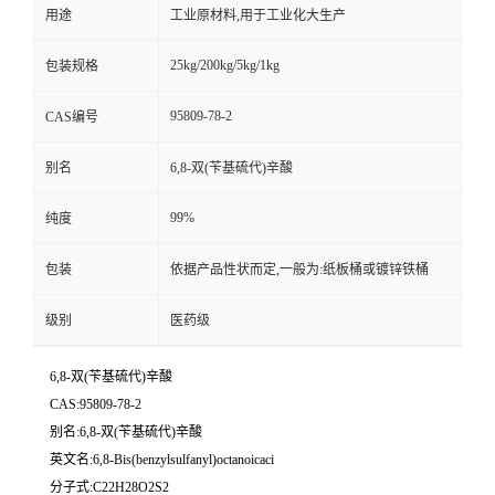
用途
工业原材料,用于工业化大生产
25kg/200kg/5kg/1kg
包装规格
95809-78-2
CAS编号
别名
6,8-双(苄基硫代)辛酸
99%
纯度
包装
依据产品性状而定,一般为:纸板桶或镀锌铁桶
级别
医药级
6,8-双(苄基硫代)辛酸
CAS:95809-78-2
别名:6,8-双(苄基硫代)辛酸
英文名:6,8-Bis(benzylsulfanyl)octanoicaci
分子式:C22H28O2S2