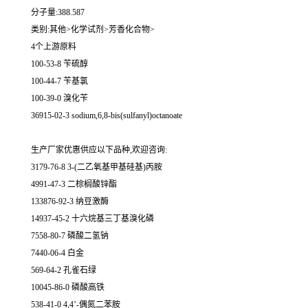
分子量:388.587
类别:其他>化学试剂>芳香化合物>
4个上游原料
100-53-8 苄硫醇
100-44-7 苄基氯
100-39-0 溴化苄
36915-02-3 sodium,6,8-bis(sulfanyl)octanoate
生产厂家优惠供应以下品种,欢迎咨询:
3179-76-8 3-(二乙氧基甲基硅基)丙胺
4991-47-3 二棕榈酸锌酯
133876-92-3 纳豆激酶
14937-45-2 十六烷基三丁基溴化磷
7558-80-7 磷酸二氢钠
7440-06-4 白金
569-64-2 孔雀石绿
10045-86-0 磷酸高铁
538-41-0 4,4’-偶氮二苯胺