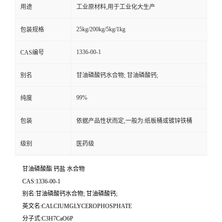
用途
工业原材料,用于工业化大生产
25kg/200kg/5kg/1kg
包装规格
1336-00-1
CAS编号
别名
甘油磷酸钙水合物; 甘油磷酸钙;
99%
纯度
包装
依据产品性状而定,一般为:纸板桶或镀锌铁桶
级别
医药级
甘油磷酸酯 钙盐 水合物
CAS:1336-00-1
别名:甘油磷酸钙水合物; 甘油磷酸钙;
英文名:CALCIUMGLYCEROPHOSPHATE
分子式:C3H7CaO6P