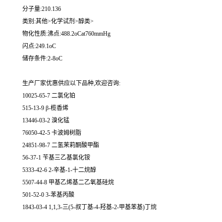
分子量:210.136
类别:其他>化学试剂>醇类>
物化性质:沸点:488.2oCat760mmHg
闪点:249.1oC
储存条件:2-8oC
生产厂家优惠供应以下品种,欢迎咨询:
10025-65-7 二氯化铂
515-13-9 β-榄香烯
13446-03-2 溴化锰
76050-42-5 卡波姆树脂
24851-98-7 二氢茉莉酮酸甲酯
56-37-1 苄基三乙基氯化铵
5333-42-6 2-辛基-1-十二烷醇
5507-44-8 甲基乙烯基二乙氧基硅烷
501-52-0 3-苯基丙酸
1843-03-4 1,1,3-三(5-叔丁基-4-羟基-2-甲基苯基)丁烷