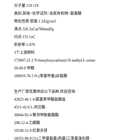
分子量:119.119
类别:其他>化学试剂>含氮有机物>氨基酸
物化性质:密度:1.242g/cm3
沸点:326.2oCat760mmHg
闪点:151.1oC
折射率:1.479
3个上游原料
173947-21-2 N-benzyloxycarbonyl-N-methyl-L-serine
50-00-0 甲醛
106910-76-3 N-(苯基甲基)丝氨酸
生产厂家优惠供应以下品种,欢迎咨询:
42823-46-1 4-胍基苯甲酸盐酸盐
4511-42-6 L-丙交酯
30944-92-4 聚邻甲酚氰酸酯
298-12-4 乙醛酸
10338-51-9 红景天苷
18355-96-9 [3-(二甲基氨基)丙基]三苯基溴化磷