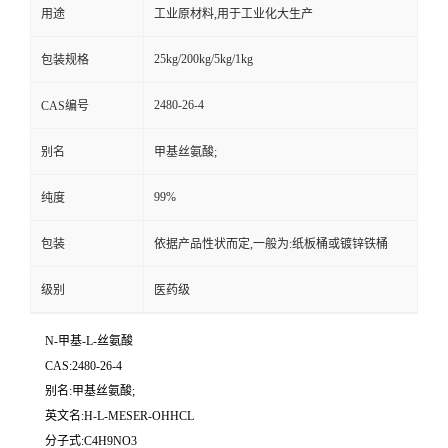
用途
工业原材料,用于工业化大生产
25kg/200kg/5kg/1kg
包装规格
2480-26-4
CAS编号
别名
甲基丝氨酸;
99%
纯度
包装
依据产品性状而定,一般为:纸板桶或镀锌铁桶
级别
医药级
N-甲基-L-丝氨酸
CAS:2480-26-4
别名:甲基丝氨酸;
英文名:H-L-MESER-OHHCL
分子式:C4H9NO3