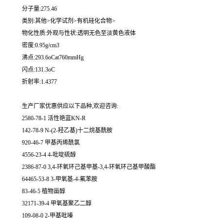
分子量:275.46
类别:其他>化学试剂>有机硅化合物>
物化性质:外观与性状:透明无色至淡黄色液体
密度:0.95g/cm3
沸点:293.6oCat760mmHg
闪点:131.3oC
折射率:1.4377
生产厂家优惠供应以下品种,欢迎咨询:
2580-78-1 活性艳蓝KN-R
142-78-9 N-(2-羟乙基)十二烷基酰胺
920-46-7 甲基丙烯酰氯
4556-23-4 4-吡啶硫醇
2386-87-0 3,4-环氧环己基甲基-3,4-环氧环己基甲酸酯
64465-53-8 3-甲氧基-4-氟苯胺
83-46-5 植物甾醇
32171-39-4 甲氧基聚乙二醇
109-08-0 2-甲基吡嗪