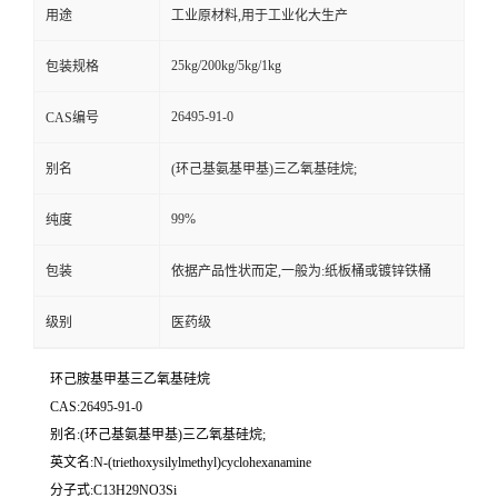
用途
工业原材料,用于工业化大生产
25kg/200kg/5kg/1kg
包装规格
26495-91-0
CAS编号
别名
(环己基氨基甲基)三乙氧基硅烷;
99%
纯度
包装
依据产品性状而定,一般为:纸板桶或镀锌铁桶
级别
医药级
环己胺基甲基三乙氧基硅烷
CAS:26495-91-0
别名:(环己基氨基甲基)三乙氧基硅烷;
英文名:N-(triethoxysilylmethyl)cyclohexanamine
分子式:C13H29NO3Si