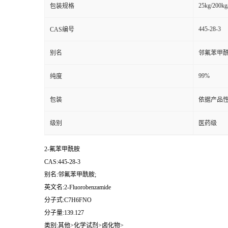
25kg/200kg
包装规格
445-28-3
CAS编号
别名
邻氟苯甲酰
99%
纯度
包装
依据产品性
级别
医药级
2-氟苯甲酰胺
CAS:445-28-3
别名:邻氟苯甲酰胺;
英文名:2-Fluorobenzamide
分子式:C7H6FNO
分子量:139.127
类别:其他>化学试剂>卤化物>