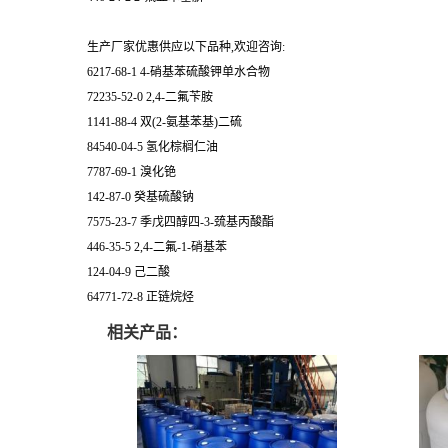
生产厂家优惠供应以下品种,欢迎咨询:
6217-68-1 4-硝基苯硫酸钾单水合物
72235-52-0 2,4-二氟苄胺
1141-88-4 双(2-氨基苯基)二硫
84540-04-5 氢化棕榈仁油
7787-69-1 溴化铯
142-87-0 癸基硫酸钠
7575-23-7 季戊四醇四-3-巯基丙酸酯
446-35-5 2,4-二氟-1-硝基苯
124-04-9 己二酸
64771-72-8 正链烷烃
相关产品：