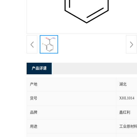
产品详请
产地
湖北
XHL1014
货号
品牌
鑫红利
用途
工业原材料