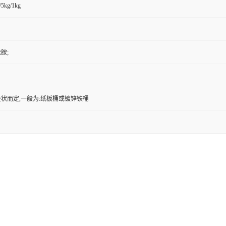
/5kg/1kg
胺;
状而定,一般为:纸板桶或镀锌铁桶