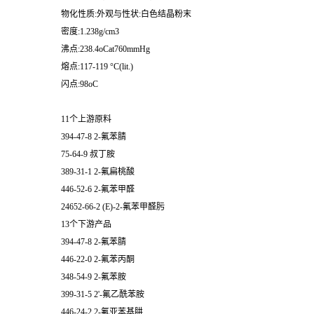
物化性质:外观与性状:白色结晶粉末
密度:1.238g/cm3
沸点:238.4oCat760mmHg
熔点:117-119 °C(lit.)
闪点:98oC
11个上游原料
394-47-8 2-氟苯腈
75-64-9 叔丁胺
389-31-1 2-氟扁桃酸
446-52-6 2-氟苯甲醛
24652-66-2 (E)-2-氟苯甲醛肟
13个下游产品
394-47-8 2-氟苯腈
446-22-0 2-氟苯丙酮
348-54-9 2-氟苯胺
399-31-5 2'-氟乙酰苯胺
446-24-2 2-氟亚苯基肼