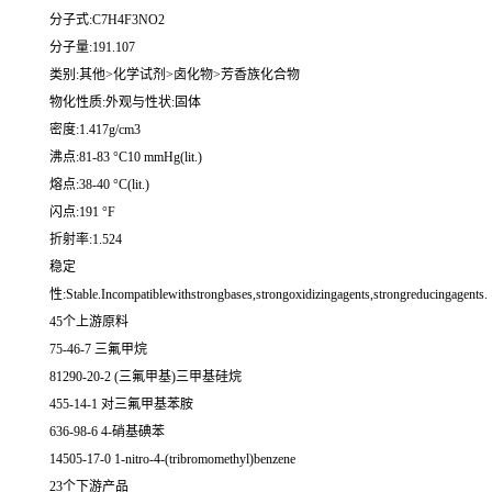
分子式:C7H4F3NO2
分子量:191.107
类别:其他>化学试剂>卤化物>芳香族化合物
物化性质:外观与性状:固体
密度:1.417g/cm3
沸点:81-83 °C10 mmHg(lit.)
熔点:38-40 °C(lit.)
闪点:191 °F
折射率:1.524
稳定
性:Stable.Incompatiblewithstrongbases,strongoxidizingagents,strongreducingagents.
45个上游原料
75-46-7 三氟甲烷
81290-20-2 (三氟甲基)三甲基硅烷
455-14-1 对三氟甲基苯胺
636-98-6 4-硝基碘苯
14505-17-0 1-nitro-4-(tribromomethyl)benzene
23个下游产品