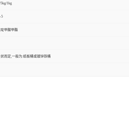
/5kg/1kg
-5
氟吡啶甲酸甲酯
状而定,一般为:纸板桶或镀锌铁桶