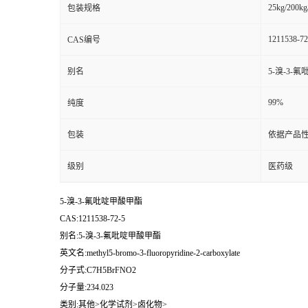
25kg/200kg
包装规格
1211538-72
CAS编号
别名
5-溴-3-
99%
纯度
包装
依据产品性
级别
医药级
5-溴-3-氟吡啶甲酸甲酯
CAS:1211538-72-5
别名:5-溴-3-氟吡啶甲酸甲酯
英文名:methyl5-bromo-3-fluoropyridine-2-carboxylate
分子式:C7H5BrFNO2
分子量:234.023
类别:其他>化学试剂>卤化物>