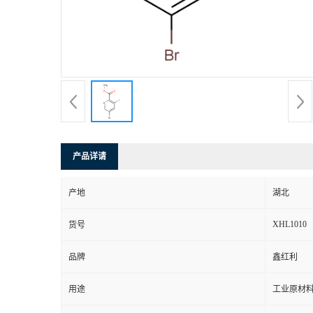
产品详请
产地
湖北
XHL1010
货号
品牌
鑫红利
用途
工业原材料