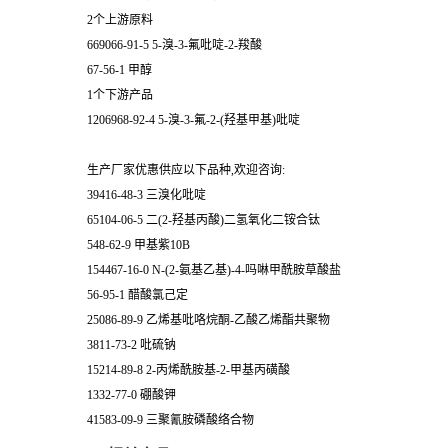
2个上游原料
669066-91-5 5-溴-3-氟吡啶-2-羧酸
67-56-1 甲醇
1个下游产品
1206968-92-4 5-溴-3-氟-2-(羟基甲基)吡啶
生产厂家优惠供应以下品种,欢迎咨询:
39416-48-3 三溴化吡啶
65104-06-5 二(2-羟基丙酸)二氢氧化二铵合钛
548-62-9 甲基紫10B
154467-16-0 N-(2-氨基乙基)-4-吗啉甲酰胺草酸盐
56-95-1 醋酸氯己定
25086-89-9 乙烯基吡咯烷酮-乙酸乙烯酯共聚物
3811-73-2 吡硫钠
15214-89-8 2-丙烯酰胺基-2-甲基丙磺酸
1332-77-0 硼酸钾
41583-09-9 三聚氰胺磷酸络合物