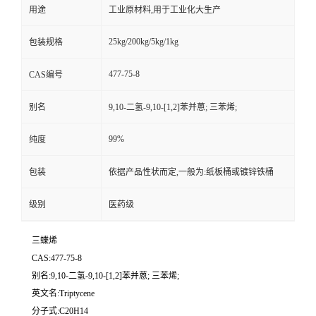
用途
工业原材料,用于工业化大生产
25kg/200kg/5kg/1kg
包装规格
477-75-8
CAS编号
别名
9,10-二氢-9,10-[1,2]苯并蒽; 三苯烯;
99%
纯度
包装
依据产品性状而定,一般为:纸板桶或镀锌铁桶
级别
医药级
三蝶烯
CAS:477-75-8
别名:9,10-二氢-9,10-[1,2]苯并蒽; 三苯烯;
英文名:Triptycene
分子式:C20H14