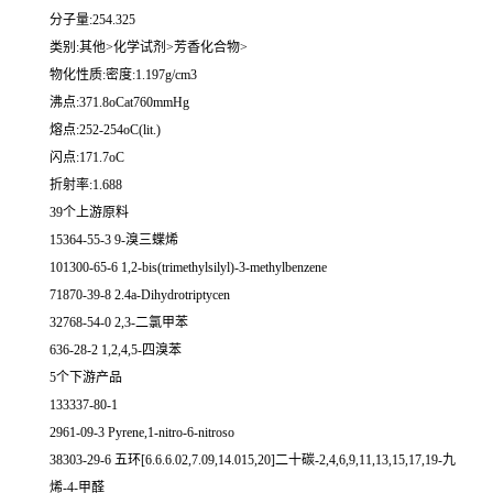
分子量:254.325
类别:其他>化学试剂>芳香化合物>
物化性质:密度:1.197g/cm3
沸点:371.8oCat760mmHg
熔点:252-254oC(lit.)
闪点:171.7oC
折射率:1.688
39个上游原料
15364-55-3 9-溴三蝶烯
101300-65-6 1,2-bis(trimethylsilyl)-3-methylbenzene
71870-39-8 2.4a-Dihydrotriptycen
32768-54-0 2,3-二氯甲苯
636-28-2 1,2,4,5-四溴苯
5个下游产品
133337-80-1
2961-09-3 Pyrene,1-nitro-6-nitroso
38303-29-6 五环[6.6.6.02,7.09,14.015,20]二十碳-2,4,6,9,11,13,15,17,19-九
烯-4-甲醛