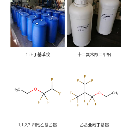
4-正丁基苯胺
十二氟木酸二甲酯
1,1,2,2-四氟乙基乙醚
乙基全氟丁基醚