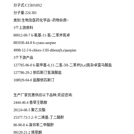
分子式:C15H16N2
分子量:224.301
类别:生物及医药化学品>药物杂质>
3个上游原料
80012-69-7 6-氰基-11-氢-二苯并氮卓
881036-44-8 6-cyano-azepine
4998-12-3 6-chloro-11H-dibenz(b,e)azepine
3个下游产品
127785-96-0 6-氨甲基-6,11-二氢-5H-二苯并[b,e]氮杂卓富马酸盐
127786-29-2 依匹斯汀氢溴酸盐
108929-04-0 盐酸依匹斯汀
生产厂家优惠供应以下品种,欢迎咨询:
2444-46-4 香草壬酰胺
26124-68-5 聚乙交酯
25377-73-5 2-十二烯基-丁二酸酐
86-90-8 4-溴邻苯二甲酸酐
99129-21-2 烯草酮