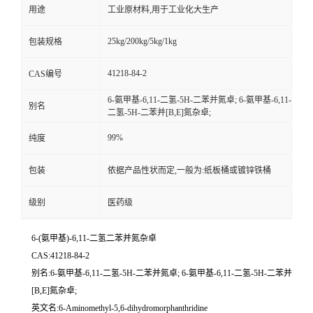
用途
工业原材料,用于工业化大生产
25kg/200kg/5kg/1kg
包装规格
41218-84-2
CAS编号
6-氨甲基-6,11-二氢-5H-二苯并氮卓; 6-氨甲基-6,11-
别名
二氢-5H-二苯并[B,E]氮杂卓;
99%
纯度
包装
依据产品性状而定,一般为:纸板桶或镀锌铁桶
级别
医药级
6-(氨甲基)-6,11-二氢二苯并氮杂卓
CAS:41218-84-2
别名:6-氨甲基-6,11-二氢-5H-二苯并氮卓; 6-氨甲基-6,11-二氢-5H-二苯并
[B,E]氮杂卓;
英文名:6-Aminomethyl-5,6-dihydromorphanthridine