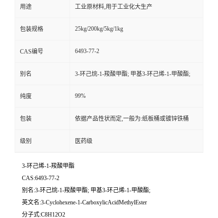
用途
工业原材料,用于工业化大生产
25kg/200kg/5kg/1kg
包装规格
6493-77-2
CAS编号
别名
3-环己烷-1-羧酸甲酯; 甲基3-环己烯-1-甲酸酯;
99%
纯度
包装
依据产品性状而定,一般为:纸板桶或镀锌铁桶
级别
医药级
3-环己烯-1-羧酸甲酯
CAS:6493-77-2
别名:3-环己烷-1-羧酸甲酯; 甲基3-环己烯-1-甲酸酯;
英文名:3-Cyclohexene-1-CarboxylicAcidMethylEster
分子式:C8H12O2