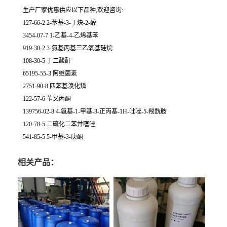
生产厂家优惠供应以下品种,欢迎咨询:
127-66-2 2-苯基-3-丁炔-2-醇
3454-07-7 1-乙基-4-乙烯基苯
919-30-2 3-氨基丙基三乙氧基硅烷
108-30-5 丁二酸酐
65195-55-3 阿维菌素
2751-90-8 四苯基溴化鏻
122-57-6 苄叉丙酮
139756-02-8 4-氨基-1-甲基-3-正丙基-1H-吡唑-5-羧酰胺
120-78-5 二硫化二苯并噻唑
541-85-5 5-甲基-3-庚酮
相关产品：