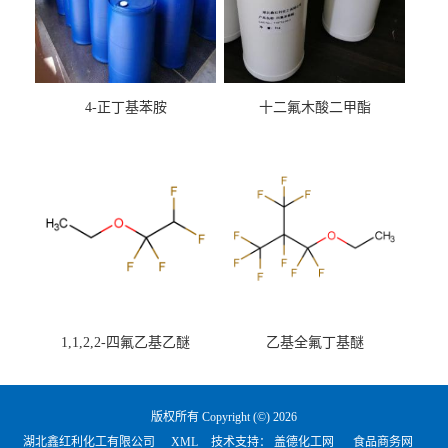
4-正丁基苯胺
十二氟木酸二甲酯
1,1,2,2-四氟乙基乙醚
乙基全氟丁基醚
版权所有 Copyright (©) 2026
湖北鑫红利化工有限公司
XML
技术支持：
盖德化工网
食品商务网