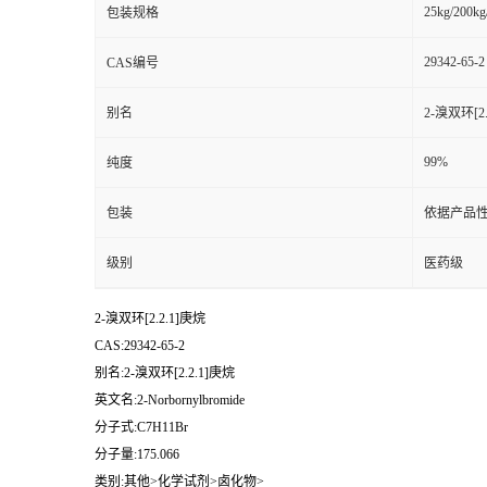
25kg/200kg
包装规格
29342-65-2
CAS编号
别名
2-溴双环[2
99%
纯度
包装
依据产品性
级别
医药级
2-溴双环[2.2.1]庚烷
CAS:29342-65-2
别名:2-溴双环[2.2.1]庚烷
英文名:2-Norbornylbromide
分子式:C7H11Br
分子量:175.066
类别:其他>化学试剂>卤化物>