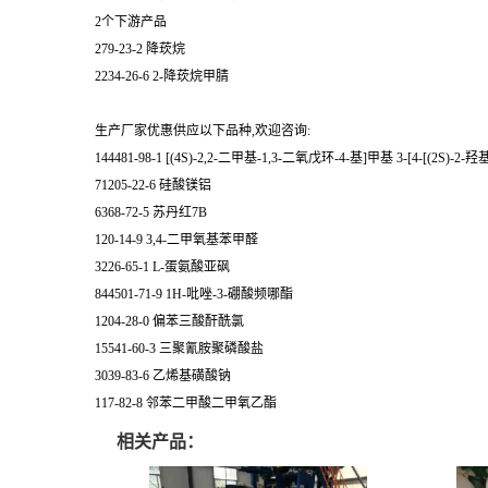
2个下游产品
279-23-2 降莰烷
2234-26-6 2-降莰烷甲腈
生产厂家优惠供应以下品种,欢迎咨询:
144481-98-1 [(4S)-2,2-二甲基-1,3-二氧戊环-4-基]甲基 3-[4-[
71205-22-6 硅酸镁铝
6368-72-5 苏丹红7B
120-14-9 3,4-二甲氧基苯甲醛
3226-65-1 L-蛋氨酸亚砜
844501-71-9 1H-吡唑-3-硼酸频哪酯
1204-28-0 偏苯三酸酐酰氯
15541-60-3 三聚氰胺聚磷酸盐
3039-83-6 乙烯基磺酸钠
117-82-8 邻苯二甲酸二甲氧乙酯
相关产品：