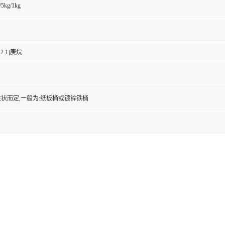
/5kg/1kg
.2.1]庚烷
状而定,一般为:纸板桶或镀锌铁桶