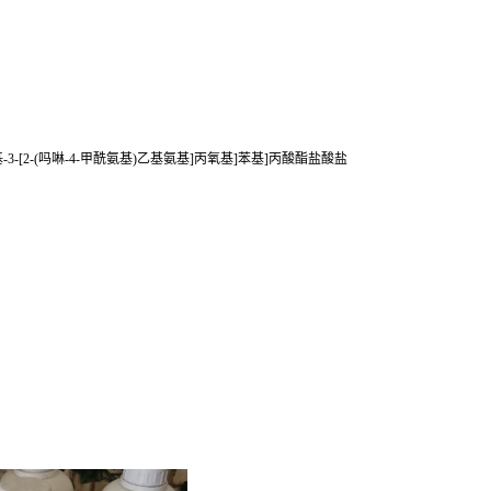
(2S)-2-羟基-3-[2-(吗啉-4-甲酰氨基)乙基氨基]丙氧基]苯基]丙酸酯盐酸盐