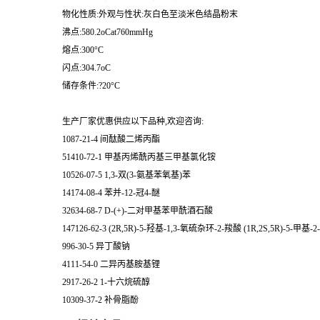
物化性质:外观与性状:灰白色至淡米色结晶粉末
沸点:580.2oCat760mmHg
熔点:300°C
闪点:304.7oC
储存条件:?20°C
生产厂家优惠供应以下品种,欢迎咨询:
1087-21-4 间酞酸二烯丙酯
51410-72-1 甲基丙烯酰丙基三甲基氯化铵
10526-07-5 1,3-双(3-氨基苯氧基)苯
14174-08-4 苯并-12-冠4-醚
32634-68-7 D-(+)-二对甲基苯甲酰酒石酸
147126-62-3 (2R,5R)-5-羟基-1,3-氧硫杂环-2-羧酸 (1R,2S,5R)-5-
996-30-5 异丁酸钠
4111-54-0 二异丙基胺基锂
2917-26-2 1-十六烷硫醇
10309-37-2 补骨脂酚