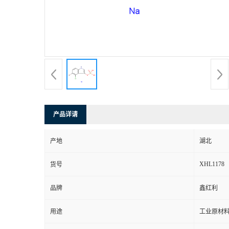
产品详请
产地
湖北
XHL1178
货号
品牌
鑫红利
用途
工业原材料