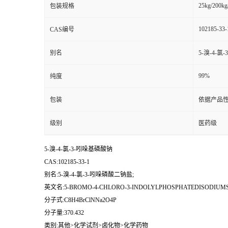
25kg/200kg
包装规格
102185-33-
CAS编号
别名
5-溴-4-氯
99%
纯度
包装
依据产品性
级别
医药级
5-溴-4-氯-3-吲哚基磷酸钠
CAS:102185-33-1
别名:5-溴-4-氯-3-吲哚磷酸二钠盐;
英文名:5-BROMO-4-CHLORO-3-INDOLYLPHOSPHATEDISODIUM
分子式:C8H4BrClNNa2O4P
分子量:370.432
类别:其他>化学试剂>卤化物>化学药物