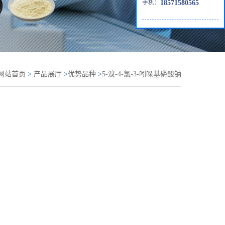
手机：
18571580565
网站首页
>
产品展厅
>
优势品种
>
5-溴-4-氯-3-吲哚基磷酸钠