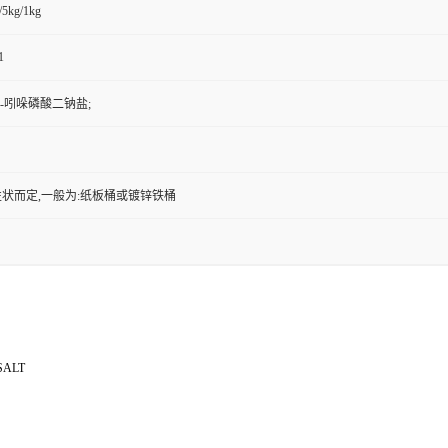
/5kg/1kg
1
-3-吲哚磷酸二钠盐;
状而定,一般为:纸板桶或镀锌铁桶
SALT