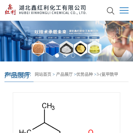
产品展厅
您当前的位置：
网站首页
>
产品展厅
>
优势品种
>
3-(氨甲酰甲
基)-5-甲基己酸