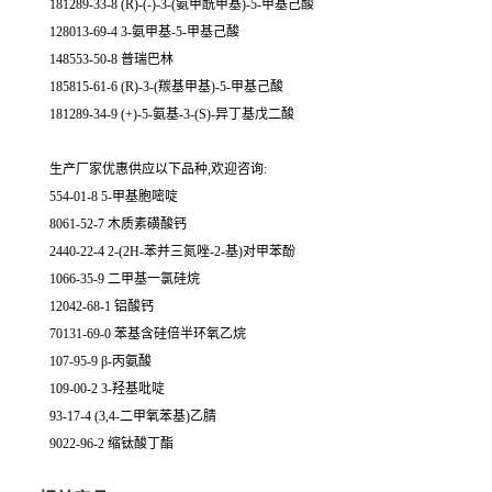
181289-33-8 (R)-(-)-3-(氨甲酰甲基)-5-甲基己酸
128013-69-4 3-氨甲基-5-甲基己酸
148553-50-8 普瑞巴林
185815-61-6 (R)-3-(羰基甲基)-5-甲基己酸
181289-34-9 (+)-5-氨基-3-(S)-异丁基戊二酸
生产厂家优惠供应以下品种,欢迎咨询:
554-01-8 5-甲基胞嘧啶
8061-52-7 木质素磺酸钙
2440-22-4 2-(2H-苯并三氮唑-2-基)对甲苯酚
1066-35-9 二甲基一氯硅烷
12042-68-1 铝酸钙
70131-69-0 苯基含硅倍半环氧乙烷
107-95-9 β-丙氨酸
109-00-2 3-羟基吡啶
93-17-4 (3,4-二甲氧苯基)乙腈
9022-96-2 缩钛酸丁酯