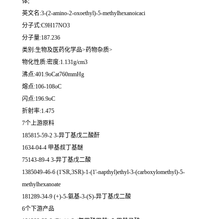
体;
英文名:3-(2-amino-2-oxoethyl)-5-methylhexanoicaci
分子式:C9H17NO3
分子量:187.236
类别:生物及医药化学品>药物杂质>
物化性质:密度:1.131g/cm3
沸点:401.9oCat760mmHg
熔点:106-108oC
闪点:196.9oC
折射率:1.475
7个上游原料
185815-59-2 3-异丁基戊二酸酐
1634-04-4 甲基叔丁基醚
75143-89-4 3-异丁基戊二酸
1385049-46-6 (1'SR,3SR)-1-(1'-napthyl)ethyl-3-(carboxylomethyl)-5-
methylhexanoate
181289-34-9 (+)-5-氨基-3-(S)-异丁基戊二酸
6个下游产品