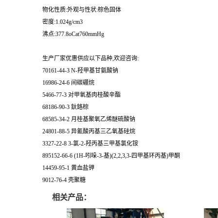
物化性质:外观与性状:棕色固体
密度:1.024g/cm3
沸点:377.8oCat760mmHg
生产厂家优惠供应以下品种,欢迎咨询:
70161-44-3 N-羟甲基甘氨酸钠
16986-24-6 间碳硼烷
5466-77-3 对甲氧基肉桂酸辛酯
68186-90-3 釱鉻棕
68585-34-2 月桂基聚氧乙烯醚硫酸钠
24801-88-5 异氰酸丙基三乙氧基硅烷
3327-22-8 3-氯-2-羟丙基三甲基氯化铵
895152-66-6 (1H-吲哚-3-基)(2,2,3,3-四甲基环丙基)甲酮
14459-95-1 黄血盐钾
9012-76-4 壳聚糖
相关产品：