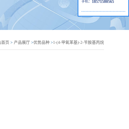
手机：
18571580565
站首页
>
产品展厅
>
优势品种
>
1-(4-甲氧苯基)-2-苄胺基丙烷