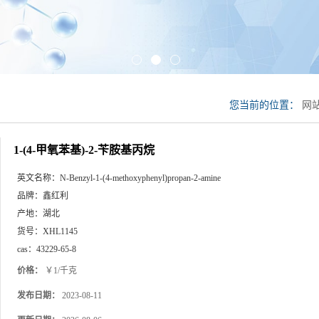
您当前的位置：
网
1-(4-甲氧苯基)-2-苄胺基丙烷
英文名称：
N-Benzyl-1-(4-methoxyphenyl)propan-2-amine
品牌：
鑫红利
产地：
湖北
货号：
XHL1145
cas：
43229-65-8
价格：
￥1/千克
发布日期：
2023-08-11