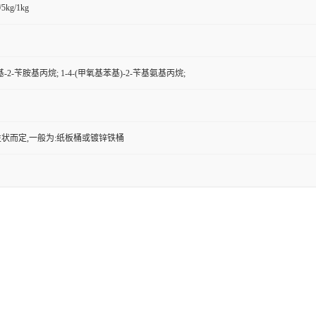
/5kg/1kg
-2-苄胺基丙烷; 1-4-(甲氧基苯基)-2-苄基氨基丙烷;
状而定,一般为:纸板桶或镀锌铁桶