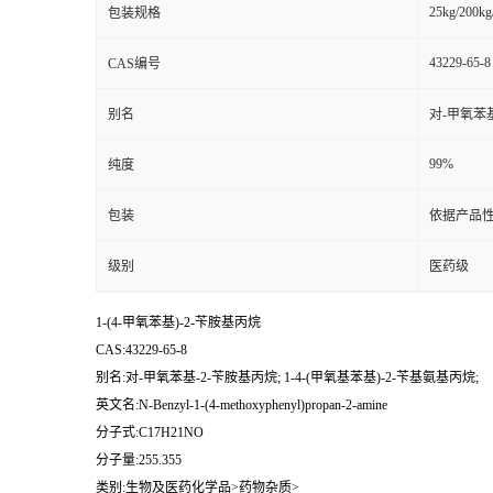
25kg/200kg
包装规格
43229-65-8
CAS编号
别名
对-甲氧苯基
99%
纯度
包装
依据产品性
级别
医药级
1-(4-甲氧苯基)-2-苄胺基丙烷
CAS:43229-65-8
别名:对-甲氧苯基-2-苄胺基丙烷; 1-4-(甲氧基苯基)-2-苄基氨基丙烷;
英文名:N-Benzyl-1-(4-methoxyphenyl)propan-2-amine
分子式:C17H21NO
分子量:255.355
类别:生物及医药化学品>药物杂质>