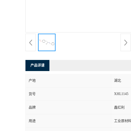
产品详请
产地
湖北
XHL1145
货号
品牌
鑫红利
用途
工业原材料