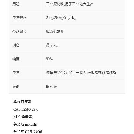
用途
工业原材料,用于工业化大生产
25kg/200kg/5kg/1kg
包装规格
62596-29-6
CAS编号
别名
桑辛素;
99%
纯度
包装
依据产品性状而定,一般为:纸板桶或镀锌铁桶
级别
医药级
桑根白皮素
CAS:62596-29-6
别名:桑辛素;
英文名:morusin
分子式:C25H24O6