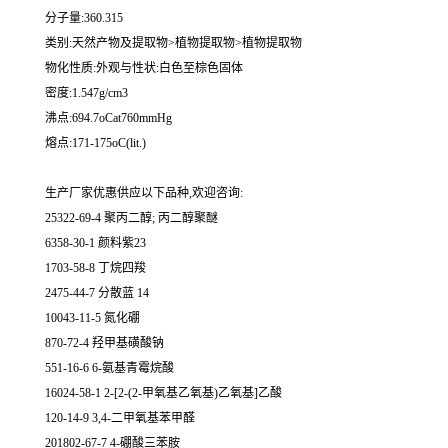
分子量:360.315
类别:天然产物及提取物>植物提取物>植物提取物
物化性质:外观与性状:白色至棕色固体
密度:1.547g/cm3
沸点:694.7oCat760mmHg
熔点:171-175oC(lit.)
生产厂家优惠供应以下品种,欢迎咨询:
25322-69-4 聚丙二醇; 丙二醇聚醚
6358-30-1 颜料紫23
1703-58-8 丁烷四羧
2475-44-7 分散蓝 14
10043-11-5 氮化硼
870-72-4 羟甲基磺酸钠
551-16-6 6-氨基青霉烷酸
16024-58-1 2-[2-(2-甲氧基乙氧基)乙氧基]乙酸
120-14-9 3,4-二甲氧基苯甲醛
201802-67-7 4-硼酸三苯胺