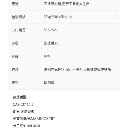
用途
工业原材料,用于工业化大生产
25kg/200kg/5kg/1kg
包装规格
537-15-5
CAS编号
别名
迷迭香素;
99%
纯度
包装
依据产品性状而定,一般为:纸板桶或镀锌铁桶
级别
医药级
迷迭香酸
CAS:537-15-5
别名:迷迭香素;
英文名:ROSMARINICACID
分子式:C18H16O8