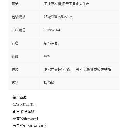
用途
工业原材料,用于工业化大生产
25kg/200kg/5kg/1kg
包装规格
78755-81-4
CAS编号
别名
氟马泽尼;
99%
纯度
包装
依据产品性状而定,一般为:纸板桶或镀锌铁桶
级别
医药级
氟马西尼
CAS:78755-81-4
别名:氟马泽尼;
英文名:flumazenil
分子式:C15H14FN3O3