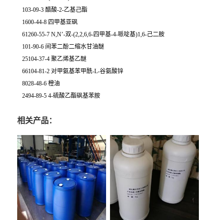
103-09-3 醋酸-2-乙基己酯
1600-44-8 四甲基亚砜
61260-55-7 N,N’-双-(2,2,6,6-四甲基-4-哌啶基)1,6-己二胺
101-90-6 间苯二酚二缩水甘油醚
25104-37-4 聚乙烯基乙醚
66104-81-2 对甲氨基苯甲酰-L-谷氨酸锌
8028-48-6 橙油
2494-89-5 4-硫酸乙酯砜基苯胺
相关产品：