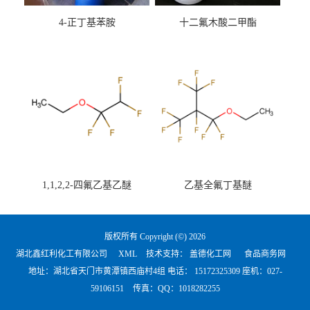
4-正丁基苯胺
十二氟木酸二甲酯
1,1,2,2-四氟乙基乙醚
乙基全氟丁基醚
版权所有 Copyright (©) 2026
湖北鑫红利化工有限公司
XML
技术支持：
盖德化工网
食品商务网
地址：湖北省天门市黄潭镇西庙村4组 电话：
15172325309 座机：027-
59106151
传真：QQ：1018282255