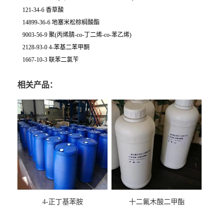
121-34-6 香草酸
14899-36-6 地塞米松棕榈酸酯
9003-56-9 聚(丙烯腈-co-丁二烯-co-苯乙烯)
2128-93-0 4-苯基二苯甲酮
1667-10-3 联苯二氯苄
相关产品：
4-正丁基苯胺
十二氟木酸二甲酯