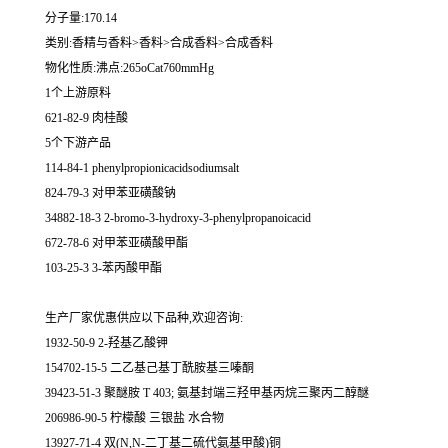
分子量:170.14
类别:香精与香料>香料>合成香料>合成香料
物化性质:沸点:265oCat760mmHg
1个上游原料
621-82-9 肉桂酸
5个下游产品
114-84-1 phenylpropionicacidsodiumsalt
824-79-3 对甲苯亚磺酸钠
34882-18-3 2-bromo-3-hydroxy-3-phenylpropanoicacid
672-78-6 对甲苯亚磺酸甲酯
103-25-3 3-苯丙酸甲酯
生产厂家优惠供应以下品种,欢迎咨询:
1932-50-9 2-羟基乙酸钾
154702-15-5 二乙基己基丁酰胺基三嗪酮
39423-51-3 聚醚胺 T 403; 氨基封端三羟甲基丙烷三聚丙二醇醚
206986-90-5 柠檬酸 三银盐 水合物
13927-71-4 双(N,N-二丁基二硫代氨基甲酸)铜