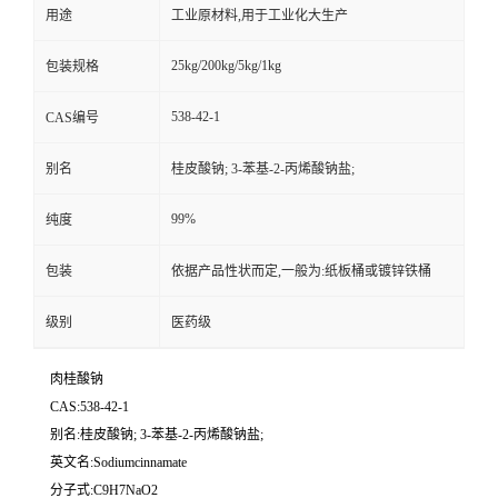
用途
工业原材料,用于工业化大生产
25kg/200kg/5kg/1kg
包装规格
538-42-1
CAS编号
别名
桂皮酸钠; 3-苯基-2-丙烯酸钠盐;
99%
纯度
包装
依据产品性状而定,一般为:纸板桶或镀锌铁桶
级别
医药级
肉桂酸钠
CAS:538-42-1
别名:桂皮酸钠; 3-苯基-2-丙烯酸钠盐;
英文名:Sodiumcinnamate
分子式:C9H7NaO2