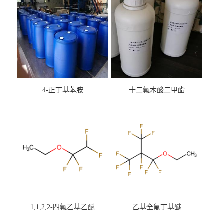
4-正丁基苯胺
十二氟木酸二甲酯
1,1,2,2-四氟乙基乙醚
乙基全氟丁基醚