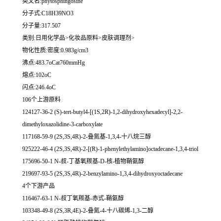
英文名:phytosphingosine
分子式:C18H39NO3
分子量:317.507
类别:日用化学品>化妆品原料>皮肤调理剂>
物化性质:密度:0.983g/cm3
沸点:483.7oCat760mmHg
熔点:102oC
闪点:246.4oC
106个上游原料
124127-36-2 (S)-tert-butyl4-[(1S,2R)-1,2-dihydroxyhexadecyl]-2,2-
dimethyloxazolidine-3-carboxylate
117168-59-9 (2S,3S,4R)-2-叠氮基-1,3,4-十八烷三醇
925222-46-4 (2S,3S,4R)-2-[(R)-1-phenylethylamino]octadecane-1,3,4-triol
175696-50-1 N-叔-丁基氧羰基-D-核-植物鞘氨醇
219697-93-5 (2S,3S,4R)-2-benzylamino-1,3,4-dihydroxyoctadecane
4个下游产品
116467-63-1 N-叔丁氧羰基-赤式-鞘氨醇
103348-49-8 (2S,3R,4E)-2-叠氮-4-十八碳烯-1,3-二醇