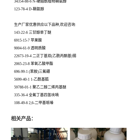
34354-88-6 N-硬脂酰植物鞘氨醇
123-78-4 D-鞘氨醇
生产厂家优惠供应以下品种,欢迎咨询:
143-22-6 三甘醇单丁醚
6915-15-7 苹果酸
9004-61-9 透明质酸
22673-19-4 二正丁基双(乙酰丙酮基)锡
2065-23-8 苯氧乙酸甲酯
696-99-1 (苯胺)三氟硼
5699-40-1 1-乙酰基胍
59788-01-1 聚乙二醇二烯丙基醚
335-36-4 全氟丁基四氢呋喃
108-49-6 2,6-二甲基哌嗪
相关产品：