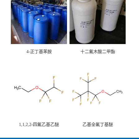
4-正丁基苯胺
十二氟木酸二甲酯
1,1,2,2-四氟乙基乙醚
乙基全氟丁基醚