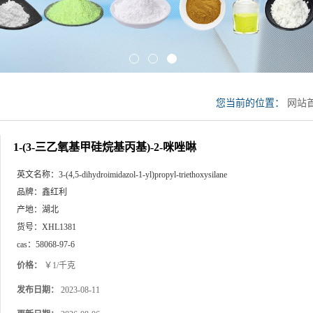
您当前的位置：
网站
基)-2-咪唑啉
1-(3-三乙氧基甲硅烷基丙基)-2-咪唑啉
英文名称：
3-(4,5-dihydroimidazol-1-yl)propyl-triethoxysilane
品牌：
鑫红利
产地：
湖北
货号：
XHL1381
cas：
58068-97-6
价格：
￥1/千克
发布日期：
2023-08-11