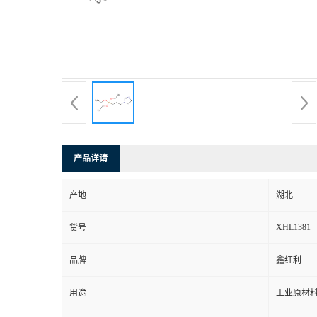
产品详请
产地
湖北
XHL1381
货号
品牌
鑫红利
用途
工业原材料