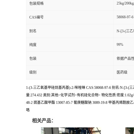
25kg/200kg
包装规格
58068-97-6
CAS编号
别名
N-[3-(三
99%
纯度
包装
依据产品性
级别
医药级
1-(3-三乙氧基甲硅烷基丙基)-2-咪唑啉 CAS:58068-97-6 别名:N-[3-(三乙氧硅烷
量:274.432 类别:其他>化学试剂>有机硅化合物> 物化性质:密度:1.02g/cm3 沸
48-2 巯基乙酸甲酯 13007-85-7 葡庚糖酸钠 3089-19-8 甲基丙烯酰胺乙基
咯
相关产品：