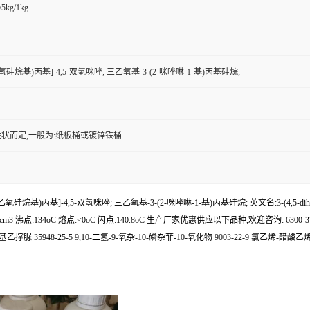
/5kg/1kg
乙氧硅烷基)丙基]-4,5-双氢咪唑; 三乙氧基-3-(2-咪唑啉-1-基)丙基硅烷;
状而定,一般为:纸板桶或镀锌铁桶
基)丙基]-4,5-双氢咪唑; 三乙氧基-3-(2-咪唑啉-1-基)丙基硅烷; 英文名:3-(4,5-dihydroimidaz
点:134oC 熔点:<0oC 闪点:140.8oC 生产厂家优惠供应以下品种,欢迎咨询: 6300-37-4 分散黄
乙撑脲 35948-25-5 9,10-二氢-9-氧杂-10-磷杂菲-10-氧化物 9003-22-9 氯乙烯-醋酸