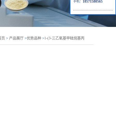
手机：
18571580565
首页
>
产品展厅
>
优势品种
>
1-(3-三乙氧基甲硅烷基丙