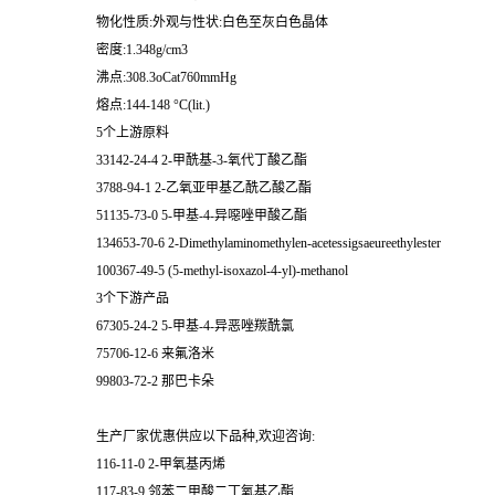
物化性质:外观与性状:白色至灰白色晶体
密度:1.348g/cm3
沸点:308.3oCat760mmHg
熔点:144-148 °C(lit.)
5个上游原料
33142-24-4 2-甲酰基-3-氧代丁酸乙酯
3788-94-1 2-乙氧亚甲基乙酰乙酸乙酯
51135-73-0 5-甲基-4-异噁唑甲酸乙酯
134653-70-6 2-Dimethylaminomethylen-acetessigsaeureethylester
100367-49-5 (5-methyl-isoxazol-4-yl)-methanol
3个下游产品
67305-24-2 5-甲基-4-异恶唑羰酰氯
75706-12-6 来氟洛米
99803-72-2 那巴卡朵
生产厂家优惠供应以下品种,欢迎咨询:
116-11-0 2-甲氧基丙烯
117-83-9 邻苯二甲酸二丁氧基乙酯