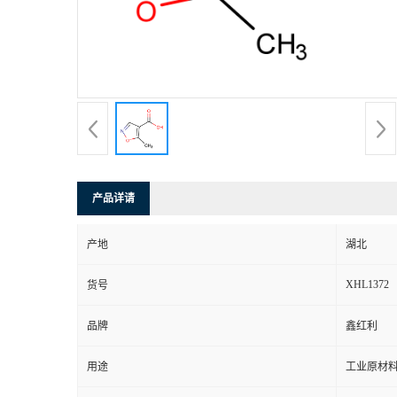
产品详请
产地
湖北
XHL1372
货号
品牌
鑫红利
用途
工业原材料