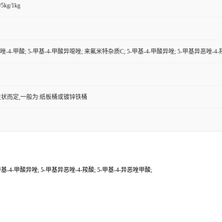
/5kg/1kg
唑-4-甲酸; 5-甲基-4-甲酸异噁唑; 来氟米特杂质C; 5-甲基-4-甲酸异唑; 5-甲基异恶唑-4-
状而定,一般为:纸板桶或镀锌铁桶
基-4-甲酸异唑; 5-甲基异恶唑-4-羧酸; 5-甲基-4-异恶唑甲酸;