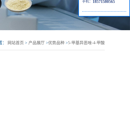
手机：
18571580565
置：
网站首页
>
产品展厅
>
优势品种
>
5-甲基异恶唑-4-甲酸