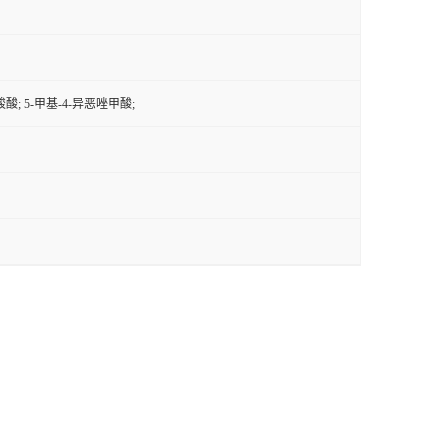
羧酸; 5-甲基-4-异恶唑甲酸;