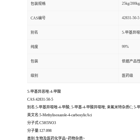
25kg/200kg
包装规格
42831-50-5
CAS编号
别名
5-甲基异噁
99%
纯度
包装
依据产品性
级别
医药级
5-甲基异恶唑-4-甲酸
CAS:42831-50-5
别名:5-甲基异噁唑-4-甲酸; 5-甲基-4-甲酸异噁唑; 来氟米特杂质C; 5-甲
英文名:5-Methylisoxazole-4-carboxylicAci
分子式:C5H5NO3
分子量:127.098
类别:生物及医药化学品>药物杂质>