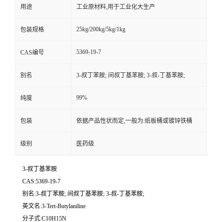
用途
工业原材料,用于工业化大生产
25kg/200kg/5kg/1kg
包装规格
5369-19-7
CAS编号
别名
3-叔丁苯胺; 间叔丁基苯胺; 3-叔-丁基苯胺;
99%
纯度
包装
依据产品性状而定,一般为:纸板桶或镀锌铁桶
级别
医药级
3-叔丁基苯胺
CAS:5369-19-7
别名:3-叔丁苯胺; 间叔丁基苯胺; 3-叔-丁基苯胺;
英文名:3-Tert-Butylaniline
分子式:C10H15N