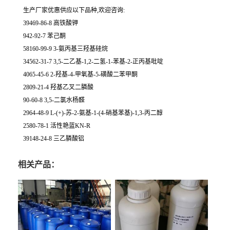
生产厂家优惠供应以下品种,欢迎咨询:
39469-86-8 高铁酸钾
942-92-7 苯己酮
58160-99-9 3-氨丙基三羟基硅烷
34562-31-7 3,5-二乙基-1,2-二氢-1-苯基-2-正丙基吡啶
4065-45-6 2-羟基-4-甲氧基-5-磺酸二苯甲酮
2809-21-4 羟基乙叉二膦酸
90-60-8 3,5-二氯水杨醛
2964-48-9 L-(+)-苏-2-氨基-1-(4-硝基苯基)-1,3-丙二醇
2580-78-1 活性艳蓝KN-R
39148-24-8 三乙膦酸铝
相关产品：