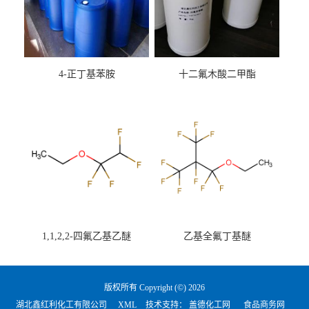
4-正丁基苯胺
十二氟木酸二甲酯
1,1,2,2-四氟乙基乙醚
乙基全氟丁基醚
版权所有 Copyright (©) 2026
湖北鑫红利化工有限公司
XML
技术支持：
盖德化工网
食品商务网