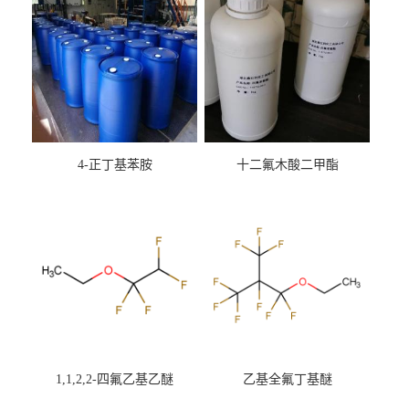
4-正丁基苯胺
十二氟木酸二甲酯
1,1,2,2-四氟乙基乙醚
乙基全氟丁基醚