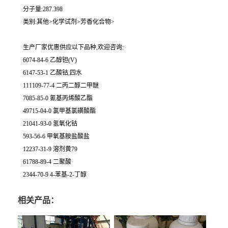
分子量:287.398
类别:其他>化学试剂>芳香化合物>
生产厂家优惠供应以下品种,欢迎咨询:
6074-84-6 乙醇钽(V)
6147-53-1 乙酸钴,四水
111109-77-4 二丙二醇二甲醚
7085-85-0 氰基丙烯酸乙酯
49715-04-0 氯甲基氯磺酸酯
21041-93-0 氢氧化钴
593-56-6 甲氧基胺盐酸盐
12237-31-9 溶剂黄79
61788-89-4 二聚酸
2344-70-9 4-苯基-2-丁醇
相关产品：