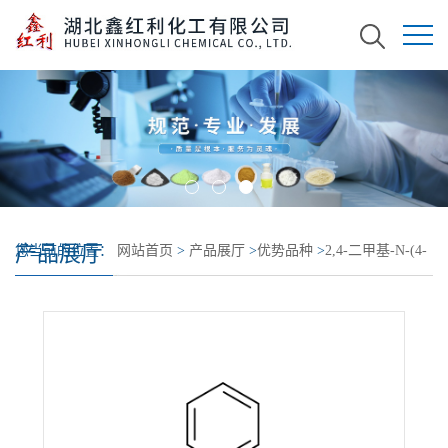
产品展厅
您当前的位置：
网站首页
>
产品展厅
>
优势品种
>
2,4-二甲基-N-(4-
甲基苯基)-N-苯基苯胺