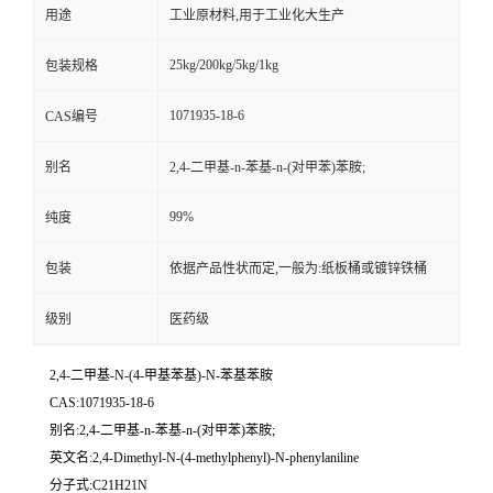
用途
工业原材料,用于工业化大生产
25kg/200kg/5kg/1kg
包装规格
1071935-18-6
CAS编号
别名
2,4-二甲基-n-苯基-n-(对甲苯)苯胺;
99%
纯度
包装
依据产品性状而定,一般为:纸板桶或镀锌铁桶
级别
医药级
2,4-二甲基-N-(4-甲基苯基)-N-苯基苯胺
CAS:1071935-18-6
别名:2,4-二甲基-n-苯基-n-(对甲苯)苯胺;
英文名:2,4-Dimethyl-N-(4-methylphenyl)-N-phenylaniline
分子式:C21H21N