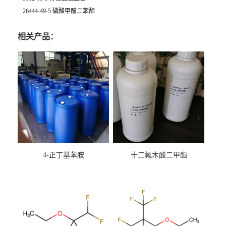
26444-49-5 磷酸甲酚二苯酯
相关产品：
4-正丁基苯胺
十二氟木酸二甲酯