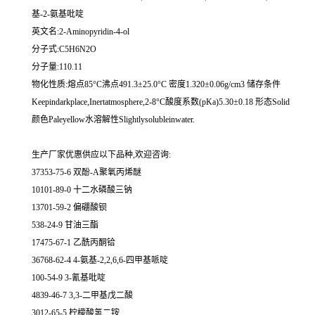
基-2-氨基吡啶
英文名:2-Aminopyridin-4-ol
分子式:C5H6N2O
分子量:110.11
物化性质:熔点85°C沸点491.3±25.0°C 密度1.320±0.06g/cm3 储存条件
Keepindarkplace,Inertatmosphere,2-8°C酸度系数(pKa)5.30±0.18 形态Solid
颜色Paleyellow水溶解性Slightlysolubleinwater.
生产厂家优惠供应以下品种,欢迎咨询:
37353-75-6 双酚-A聚氧丙烯醚
10101-89-0 十二水磷酸三钠
13701-59-2 偏硼酸钡
538-24-9 甘油三酯
17475-67-1 乙酰丙酮铪
36768-62-4 4-氨基-2,2,6,6-四甲基哌啶
100-54-9 3-氰基吡啶
4839-46-7 3,3-二甲基戊二酸
3012-65-5 柠檬酸氢二铵