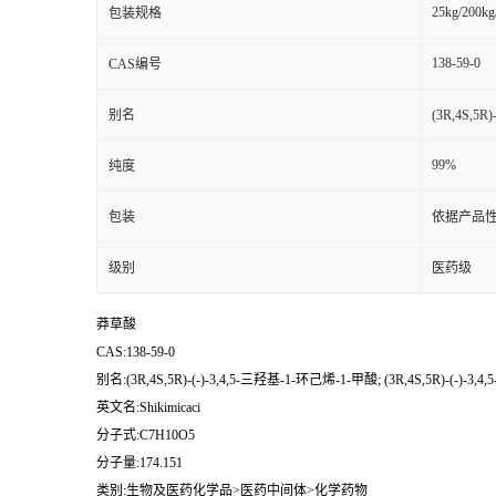
25kg/200kg
包装规格
138-59-0
CAS编号
别名
(3R,4S,5R
99%
纯度
包装
依据产品性
级别
医药级
莽草酸
CAS:138-59-0
别名:(3R,4S,5R)-(-)-3,4,5-三羟基-1-环己烯-1-甲酸; (3R,4S,5R)-(-)-
英文名:Shikimicaci
分子式:C7H10O5
分子量:174.151
类别:生物及医药化学品>医药中间体>化学药物