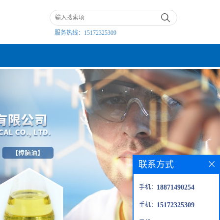
服务热线：
15172325309
联系方式
手机：
18871490254
手机：
15172325309