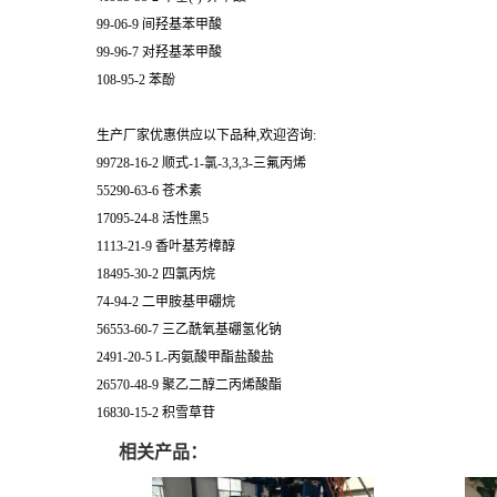
99-06-9 间羟基苯甲酸
99-96-7 对羟基苯甲酸
108-95-2 苯酚
生产厂家优惠供应以下品种,欢迎咨询:
99728-16-2 顺式-1-氯-3,3,3-三氟丙烯
55290-63-6 苍术素
17095-24-8 活性黑5
1113-21-9 香叶基芳樟醇
18495-30-2 四氯丙烷
74-94-2 二甲胺基甲硼烷
56553-60-7 三乙酰氧基硼氢化钠
2491-20-5 L-丙氨酸甲酯盐酸盐
26570-48-9 聚乙二醇二丙烯酸酯
16830-15-2 积雪草苷
相关产品：