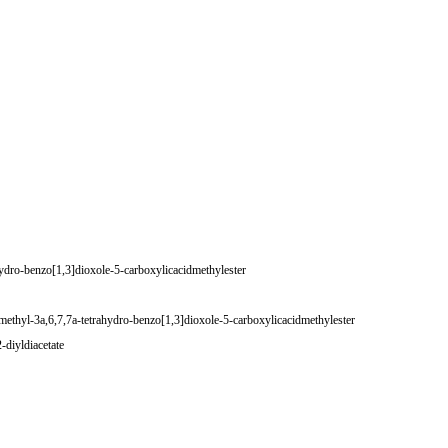
dro-benzo[1,3]dioxole-5-carboxylicacidmethylester
ethyl-3a,6,7,7a-tetrahydro-benzo[1,3]dioxole-5-carboxylicacidmethylester
diyldiacetate