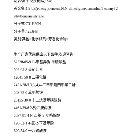
别名:离子交换树酯,1×4;
英文名:1,2-bis(ethenyl)benzene,N,N-dimethylmethanamine,1-ethenyl-2-
ethylbenzene,styrene
分子式:C31H39N
分子量:425.648
类别:其他>化学试剂>芳香化合物>
生产厂家优惠供应以下品种,欢迎咨询:
52328-05-9 O-甲基异脲 半硫酸盐
502-65-8 番茄红素
12041-50-8 二硼化铝
2421-28-5 3,3',4,4'-二苯甲酮四甲酸二酐
553-72-0 苯甲酸锌
25155-30-0 十二烷基苯磺酸钠
4461-39-6 2-羟乙胺丙胺
2687-91-4 N-乙基-2-吡咯烷酮
120-32-1 4-氯-2-苄基苯酚
629-54-9 十六碳酰胺