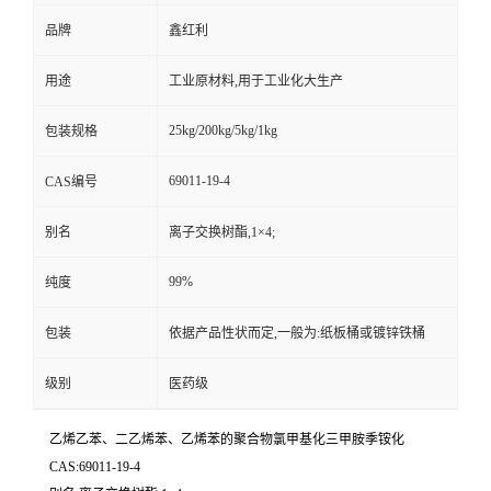
品牌
鑫红利
用途
工业原材料,用于工业化大生产
25kg/200kg/5kg/1kg
包装规格
69011-19-4
CAS编号
别名
离子交换树酯,1×4;
99%
纯度
包装
依据产品性状而定,一般为:纸板桶或镀锌铁桶
级别
医药级
乙烯乙苯、二乙烯苯、乙烯苯的聚合物氯甲基化三甲胺季铵化
CAS:69011-19-4