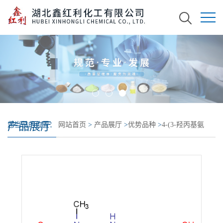
产品展厅
您当前的位置：
网站首页
>
产品展厅
>
优势品种
>
4-(3-羟丙基氨
基)-1,3-二甲基脲嘧啶