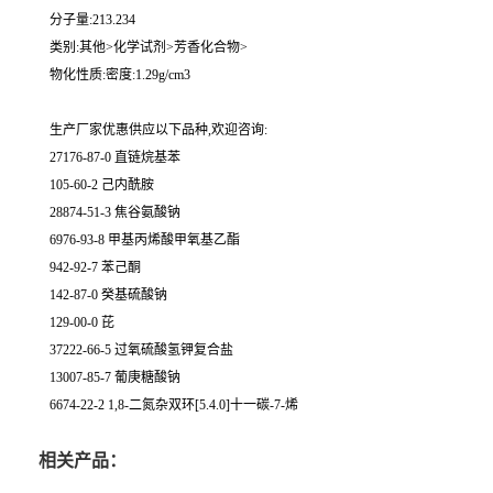
分子量:213.234
类别:其他>化学试剂>芳香化合物>
物化性质:密度:1.29g/cm3
生产厂家优惠供应以下品种,欢迎咨询:
27176-87-0 直链烷基苯
105-60-2 己内酰胺
28874-51-3 焦谷氨酸钠
6976-93-8 甲基丙烯酸甲氧基乙酯
942-92-7 苯己酮
142-87-0 癸基硫酸钠
129-00-0 芘
37222-66-5 过氧硫酸氢钾复合盐
13007-85-7 葡庚糖酸钠
6674-22-2 1,8-二氮杂双环[5.4.0]十一碳-7-烯
相关产品：