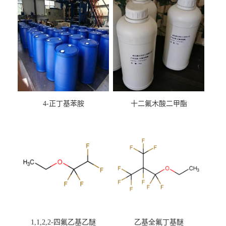
4-正丁基苯胺
十二氟木酸二甲酯
1,1,2,2-四氟乙基乙醚
乙基全氟丁基醚