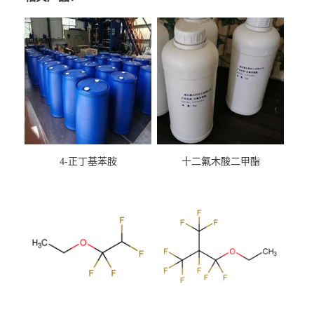
4-正丁基苯胺
十二氟木酸二甲酯