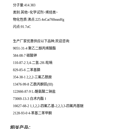
分子量:414.383
类别:其他>化学试剂>烯烃类>
物化性质:沸点:225.4oCat760mmHg
闪点:91.7oC
生产厂家优惠供应以下品种,欢迎咨询:
9051-31-4 聚乙二醇丙烯酸酯
584-08-7 碳酸钾
110-87-2 3,4-二氢-2H-吡喃
829-85-6 二苯基膦
354-38-1 2,2,2-三氟乙酰胺
13476-99-8 乙酰丙酮钒(III)
122666-87-9 L-酪氨酸二钠盐
73069-13-3 白术内酯Ⅰ
16627-68-2 1,1,2,2-四氟乙基-2,2,3,3-四氟丙基醚
2128-93-0 4-苯基二苯甲酮
相关产品：