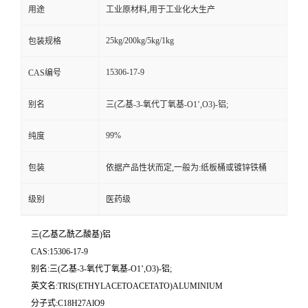
用途
工业原材料,用于工业化大生产
25kg/200kg/5kg/1kg
包装规格
15306-17-9
CAS编号
别名
三(乙基-3-氧代丁氧基-O1’,O3)-铝;
99%
纯度
包装
依据产品性状而定,一般为:纸板桶或镀锌铁桶
级别
医药级
三(乙基乙酰乙酸基)铝
CAS:15306-17-9
别名:三(乙基-3-氧代丁氧基-O1’,O3)-铝;
英文名:TRIS(ETHYLACETOACETATO)ALUMINIUM
分子式:C18H27AlO9