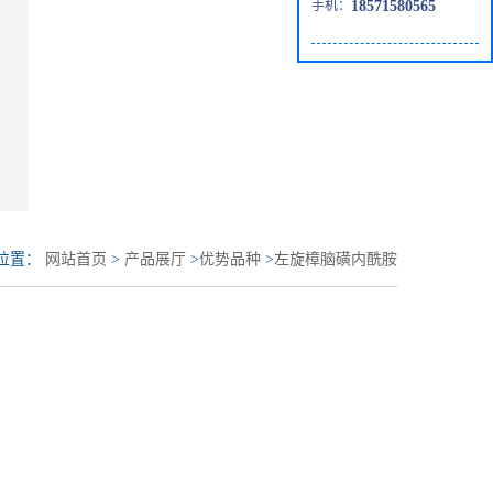
手机：
18571580565
位置：
网站首页
>
产品展厅
>
优势品种
>
左旋樟脑磺内酰胺