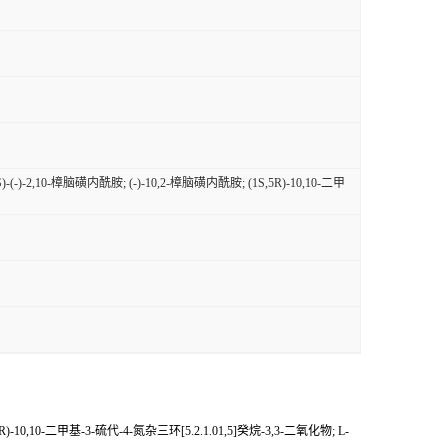
(-)-2,10-樟脑磺内酰胺; (-)-10,2-樟脑磺内酰胺; (1S,5R)-10,10-二甲
)-10,10-二甲基-3-硫代-4-氮杂三环[5.2.1.01,5]癸烷-3,3-二氧化物; L-