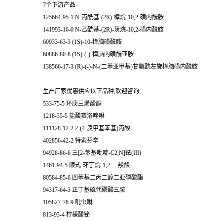
7个下游产品
125664-95-1 N-丙酰基-(2R)-樟烷-10,2-磺内酰胺
141993-16-0 N-乙酰基-(2R)-莰烷-10,2-磺内酰胺
60933-63-3 (1S)-10-樟脑磺酰胺
60886-80-8 (1S)-(-)-樟脑内磺酰亚胺
138566-17-3 (R)-(-)-N-(二苯亚甲基)甘氨酰左旋樟脑磺内酰胺
生产厂家优惠供应以下品种,欢迎咨询:
533-75-5 环庚三烯酚酮
1218-35-5 盐酸赛洛唑啉
111128-12-2 2-(4-溴甲基苯基)丙酸
402856-42-2 特索芬辛
94928-86-6 三[2-苯基吡啶-C2,N]铱(III)
1461-94-5 顺式-环丁烷-1,2-二羧酸
80584-85-6 四苯基二丙二醇二亚磷酸酯
94317-64-3 正丁基硫代磷酸三胺
105827-78-9 吡虫啉
813-93-4 柠檬酸铋