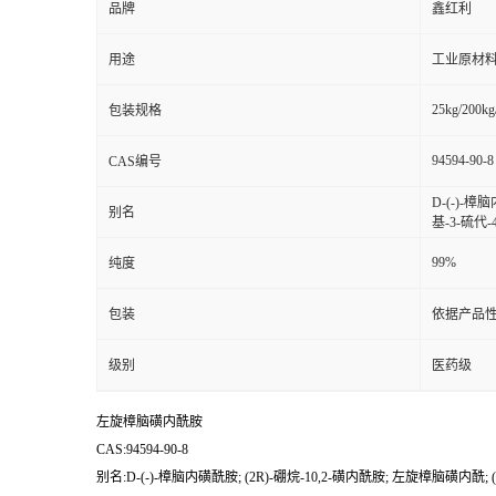
品牌
鑫红利
用途
工业原材料
25kg/200kg
包装规格
94594-90-8
CAS编号
D-(-)-樟脑
别名
基-3-硫代-
99%
纯度
包装
依据产品性
级别
医药级
左旋樟脑磺内酰胺
CAS:94594-90-8
别名:D-(-)-樟脑内磺酰胺; (2R)-硼烷-10,2-磺内酰胺; 左旋樟脑磺内酰; (1S,2R