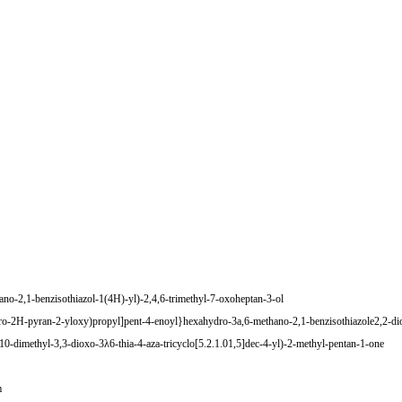
no-2,1-benzisothiazol-1(4H)-yl)-2,4,6-trimethyl-7-oxoheptan-3-ol
ro-2H-pyran-2-yloxy)propyl]pent-4-enoyl}hexahydro-3a,6-methano-2,1-benzisothiazole2,2-di
0-dimethyl-3,3-dioxo-3λ6-thia-4-aza-tricyclo[5.2.1.01,5]dec-4-yl)-2-methyl-pentan-1-one
m