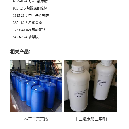
6575-00-4 3,5-二氯苯腈
985-12-6 盐酸屈他维林
1113-21-9 香叶基芳樟醇
3351-86-8 岩藻黄质
123334-00-9 硫酸氧钛
5423-23-4 磷酸胍
相关产品：
4-正丁基苯胺
十二氟木酸二甲酯