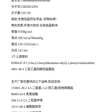
英文名:Trientinedihydrochloride
分子式:C6H20Cl2N4
分子量:219.156
类别:生物及医药化学品>药物杂质>
物化性质:外观与性状:白色结晶粉末
密度:0.958g/cm3
沸点:266.5oCat760mmHg
熔点:120-125oC(dec.)
闪点:143.3oC
2个上游原料
81904-67-8 1,3-bis-(2-benzylidenamino-ethyl)-2-phenyl-imidazolidine
4961-40-4 三亚乙基四胺四盐酸盐
生产厂家优惠供应以下品种,欢迎咨询:
155601-30-2 4,5-二氨基-1-(2-羟乙基)吡唑硫酸盐
88495-63-0 青蒿琥酯
504-15-4 3,5-二羟基甲苯
23111-00-4 烟酰胺核苷