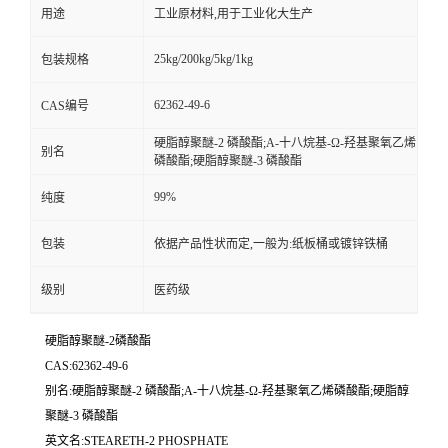
用途
工业原材料,用于工业化大生产
25kg/200kg/5kg/1kg
包装规格
62362-49-6
CAS编号
硬脂醇聚醚-2 磷酸酯;Α-十八烷基-Ω-羟基聚氧乙烯
别名
磷酸酯;硬脂醇聚醚-3 磷酸酯
99%
纯度
包装
依据产品性状而定,一般为:纸板桶或镀锌铁桶
级别
医药级
硬脂醇聚醚-2磷酸酯
CAS:62362-49-6
别名:硬脂醇聚醚-2 磷酸酯;Α-十八烷基-Ω-羟基聚氧乙烯磷酸酯;硬脂醇
聚醚-3 磷酸酯
英文名:STEARETH-2 PHOSPHATE