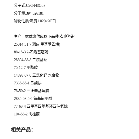
分子式:C20H43O5P
分子量:394.526181
物化性质:密度1.02[at20℃]
生产厂家优惠供应以下品种,欢迎咨询:
25014-31-7 聚(α-甲基苯乙烯)
88-15-3 2-乙酰基噻吩
28804-88-8 二烷基萘
75-12-7 甲酰胺
14898-67-0 三氯化钌 水合物
7335-65-1 乙酸肼
78-50-2 三正辛基氧膦
2835-98-5 6-氨基间甲酚
77-63-4 四甲基四苯基环四硅氧烷
104-55-2 肉桂醛
相关产品：