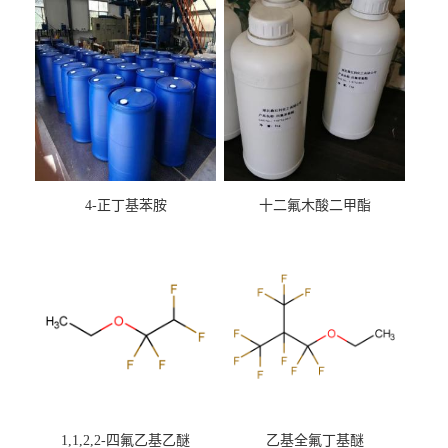
4-正丁基苯胺
十二氟木酸二甲酯
1,1,2,2-四氟乙基乙醚
乙基全氟丁基醚