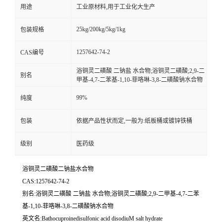
用途
工业原材料,用于工业化大生产
25kg/200kg/5kg/1kg
包装规格
1257642-74-2
CAS编号
浴铜灵二磺酸 二钠盐 水合物;浴铜灵二磺酸;2,9-二
别名
甲基-4,7-二苯基-1,10-菲咯啉-3,8-二磺酸钠水合物
99%
纯度
包装
依据产品性状而定,一般为:纸板桶或镀锌铁桶
级别
医药级
浴铜灵二磺酸二钠盐水合物
CAS:1257642-74-2
别名:浴铜灵二磺酸 二钠盐 水合物;浴铜灵二磺酸;2,9-二甲基-4,7-二苯
基-1,10-菲咯啉-3,8-二磺酸钠水合物
英文名:Bathocuproinedisulfonic acid disodiuM salt hydrate