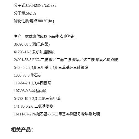
分子式:C26H23N2NaO7S2
分子量:562.59
物化性质:熔点300 °C(lit.)
生产厂家优惠供应以下品种,欢迎咨询:
36890-68-3 聚(已内酯)
61790-12-3 妥尔油脂肪酸
24991-53-5 PEG-二胺 聚乙二醇二胺 聚氧乙烯二胺 聚氧乙烯双胺
546-45-2 2,4,6-三甲基-2,4,6-三苯基环三硅氧烷
1305-78-8 生石灰
119-64-2 1,2,3,4-四氢萘
107-96-0 3-巯基丙酸
54773-19-2 2,3-二氯三氟甲苯
141-86-6 2,6-二氨基吡啶
16111-07-2 N-羟乙基-3,3-二甲基-6-硝基吲哚啉螺吡喃
相关产品：