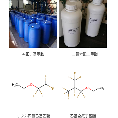
4-正丁基苯胺
十二氟木酸二甲酯
1,1,2,2-四氟乙基乙醚
乙基全氟丁基醚