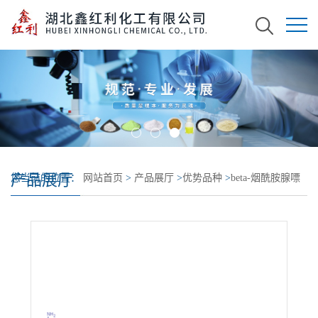
产品展厅
您当前的位置：
网站首页
>
产品展厅
>
优势品种
>
beta-烟酰胺腺嘌
呤二核苷酸磷酸二钠盐