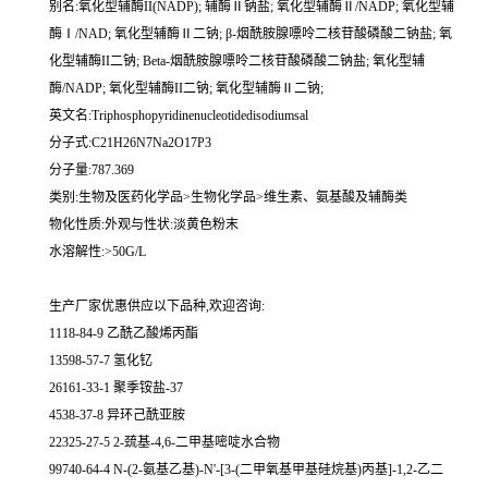
别名:氧化型辅酶II(NADP); 辅酶Ⅱ钠盐; 氧化型辅酶Ⅱ/NADP; 氧化型辅
酶Ⅰ/NAD; 氧化型辅酶Ⅱ二钠; β-烟酰胺腺嘌呤二核苷酸磷酸二钠盐; 氧
化型辅酶II二钠; Beta-烟酰胺腺嘌呤二核苷酸磷酸二钠盐; 氧化型辅
酶/NADP; 氧化型辅酶II二钠; 氧化型辅酶Ⅱ二钠;
英文名:Triphosphopyridinenucleotidedisodiumsal
分子式:C21H26N7Na2O17P3
分子量:787.369
类别:生物及医药化学品>生物化学品>维生素、氨基酸及辅酶类
物化性质:外观与性状:淡黄色粉末
水溶解性:>50G/L
生产厂家优惠供应以下品种,欢迎咨询:
1118-84-9 乙酰乙酸烯丙酯
13598-57-7 氢化钇
26161-33-1 聚季铵盐-37
4538-37-8 异环己酰亚胺
22325-27-5 2-巯基-4,6-二甲基嘧啶水合物
99740-64-4 N-(2-氨基乙基)-N'-[3-(二甲氧基甲基硅烷基)丙基]-1,2-乙二