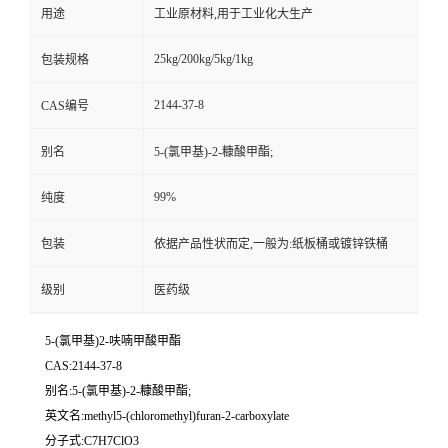
用途
工业原材料,用于工业化大生产
25kg/200kg/5kg/1kg
包装规格
2144-37-8
CAS编号
别名
5-(氯甲基)-2-糠酸甲酯;
99%
纯度
包装
依据产品性状而定,一般为:纸板桶或镀锌铁桶
级别
医药级
5-(氯甲基)2-呋喃甲酸甲酯
CAS:2144-37-8
别名:5-(氯甲基)-2-糠酸甲酯;
英文名:methyl5-(chloromethyl)furan-2-carboxylate
分子式:C7H7ClO3