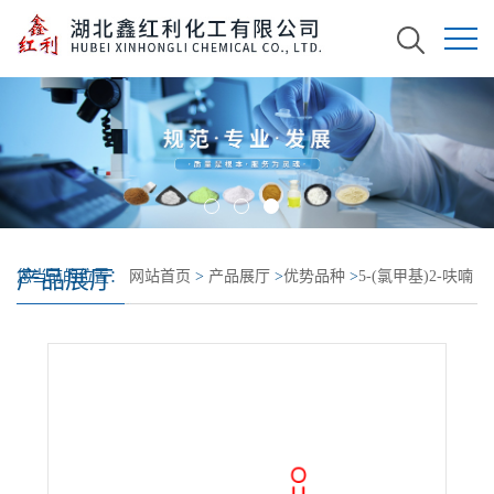
产品展厅
您当前的位置：
网站首页
>
产品展厅
>
优势品种
>
5-(氯甲基)2-呋喃
甲酸甲酯