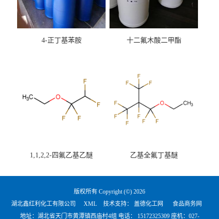
4-正丁基苯胺
十二氟木酸二甲酯
1,1,2,2-四氟乙基乙醚
乙基全氟丁基醚
版权所有 Copyright (©) 2026
湖北鑫红利化工有限公司
XML
技术支持：
盖德化工网
食品商务网
地址：湖北省天门市黄潭镇西庙村4组 电话：
15172325309 座机：027-