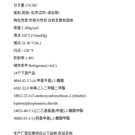
分子量:174.582
类别:其他>化学试剂>卤化物>
物化性质:外观与性状:白色至黄色固体
密度:1.266g/cm3
沸点:102°C(15mmHg)
熔点:32-36 °C(lit.)
闪点:>230 °F
折射率:1.493
储存条件:Refrigerator(+4oC)
24个下游产品
4664-45-3 5-(4-甲基苄基)-2-糠酸
4282-32-0 呋喃-2,5-二甲酸二甲酯
18812-25-4 (5-methoxycarbonylfuran-2-yl)methyl-
triphenylphosphanium,chloride
24653-40-5 5-[(二乙基氨基)甲基]-2-糠酸甲酯
36802-01-4 5-(羟基甲基)-2-糠酸甲酯
生产厂家优惠供应以下品种,欢迎咨询: