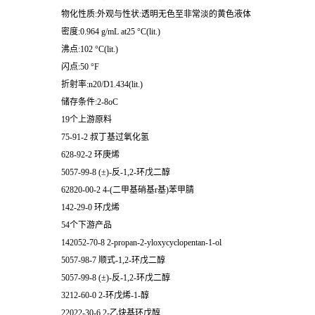
物化性质:外观与性状:透明无色至非常淡的黄色液体
密度:0.964 g/mL at25 °C(lit.)
沸点:102 °C(lit.)
闪点:50 °F
折射率:n20/D1.434(lit.)
储存条件:2-8oC
19个上游原料
75-91-2 叔丁基过氧化氢
628-92-2 环庚烯
5057-99-8 (±)-反-1,2-环戊二醇
62820-00-2 4-(二甲基硝基r基)苯甲腈
142-29-0 环戊烯
54个下游产品
142052-70-8 2-propan-2-yloxycyclopentan-1-ol
5057-98-7 顺式-1,2-环戊二醇
5057-99-8 (±)-反-1,2-环戊二醇
3212-60-0 2-环戊烯-1-醇
22022-30-6 2-乙炔基环戊醇