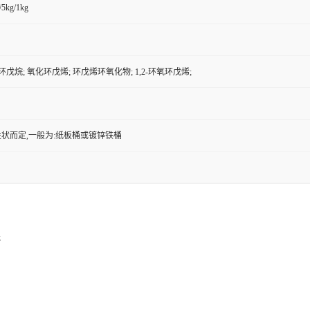
/5kg/1kg
化环戊烷; 氧化环戊烯; 环戊烯环氧化物; 1,2-环氧环戊烯;
状而定,一般为:纸板桶或镀锌铁桶
;