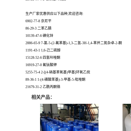
生产厂家优惠供应以下品种,欢迎咨询:
6902-77-8 京尼平
86-29-3 二苯乙腈
10139-47-6 碘化锌
2886-65-9 7-氯-5-(2-氟苯基)-1,3-二氢-3H-1,4-苯并二氮杂卓-2-酮
1191-43-1 1,6-己二硫醇
15128-52-6 四氢咔唑酮
16919-27-0 氟钛酸钾
5255-75-4 2-[(4-硝基苯氧基)甲基]环氧乙烷
89-36-1 1-(4-磺酸苯基)-3-甲基-5-吡唑酮
21679-31-2 乙酰丙酮铬
相关产品：