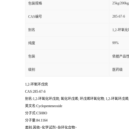
25kg/200kg
包装规格
285-67-6
CAS编号
别名
1,2-环氧
99%
纯度
包装
依据产品性
级别
医药级
1,2-环氧环戊烷
CAS:285-67-6
别名:1,2-环氧化环戊烷; 氧化环戊烯; 环戊烯环氧化物; 1,2-环氧环戊烯
英文名:Cyclopenteneoxide
分子式:C5H8O
分子量:84.1164
类别:其他>化学试剂>杂环化合物>