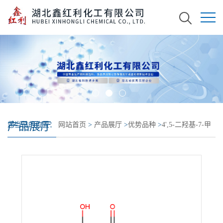
产品展厅
您当前的位置：
网站首页
>
产品展厅
>
优势品种
>
4',5-二羟基-7-甲
氧基黄酮