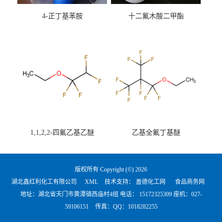
4-正丁基苯胺
十二氟木酸二甲酯
1,1,2,2-四氟乙基乙醚
乙基全氟丁基醚
版权所有 Copyright (©) 2026
湖北鑫红利化工有限公司
XML
技术支持：
盖德化工网
食品商务网
地址：湖北省天门市黄潭镇西庙村4组 电话：
15172325309 座机：027-
59106151
传真：QQ：1018282255