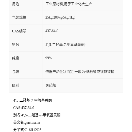
用途
工业原材料,用于工业化大生产
25kg/200kg/5kg/1kg
包装规格
437-64-9
CAS编号
别名
4’,5-二羟基-7-甲氧基黄酮;
99%
纯度
包装
依据产品性状而定,一般为:纸板桶或镀锌铁桶
级别
医药级
4',5-二羟基-7-甲氧基黄酮
CAS:437-64-9
别名:4’,5-二羟基-7-甲氧基黄酮;
英文名:genkwanin
分子式:C16H12O5