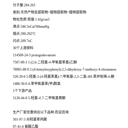
分子量:284.263
类别:天然产物及提取物>植物提取物>植物提取物
物化性质:密度:1.42g/cm3
沸点:546.5oCat760mmHg
熔点:290-292°C
闪点:209.7oC
30个上游原料
114569-24-3 protogenkwanone
7507-89-3 1-(2,6-二羟基-4-甲氧基苯基)乙酮
78983-48-9 2-(4-benzyloxyphenyl)-2,5-dihydroxy-7-methoxy-4-chromanon
520-29-6 5-羟基-2-(4-羟基苯基)-7-甲氧基-2,3-二氢-4H-苯并吡喃-4-酮
1486-50-6 4-苯甲氧基苯(甲)酰氯
1个下游产品
5128-44-9 5-羟基-4',7-二甲氧基黄酮
生产厂家优惠供应以下品种,欢迎咨询:
501-97-3 对羟基苯丙酸
97-41-6 菊酸乙酯