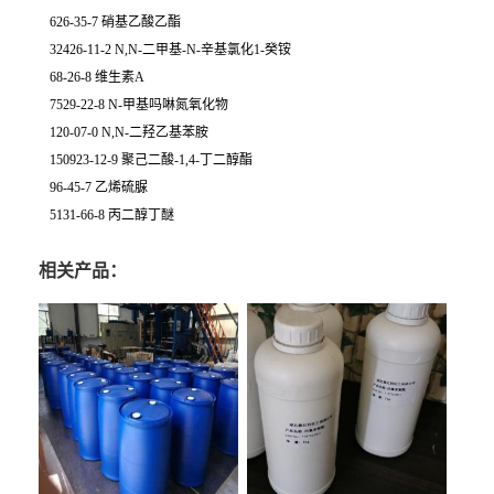
626-35-7 硝基乙酸乙酯
32426-11-2 N,N-二甲基-N-辛基氯化1-癸铵
68-26-8 维生素A
7529-22-8 N-甲基吗啉氮氧化物
120-07-0 N,N-二羟乙基苯胺
150923-12-9 聚己二酸-1,4-丁二醇酯
96-45-7 乙烯硫脲
5131-66-8 丙二醇丁醚
相关产品：