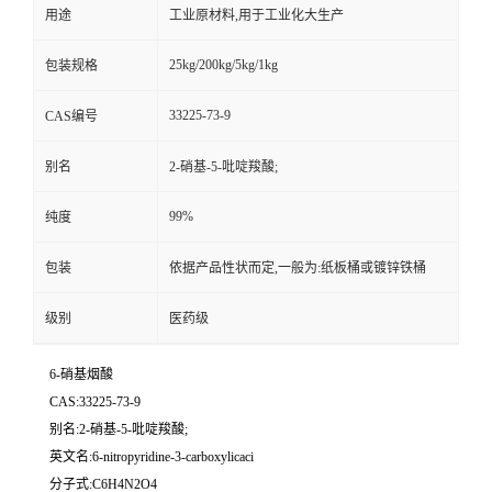
用途
工业原材料,用于工业化大生产
25kg/200kg/5kg/1kg
包装规格
33225-73-9
CAS编号
别名
2-硝基-5-吡啶羧酸;
99%
纯度
包装
依据产品性状而定,一般为:纸板桶或镀锌铁桶
级别
医药级
6-硝基烟酸
CAS:33225-73-9
别名:2-硝基-5-吡啶羧酸;
英文名:6-nitropyridine-3-carboxylicaci
分子式:C6H4N2O4