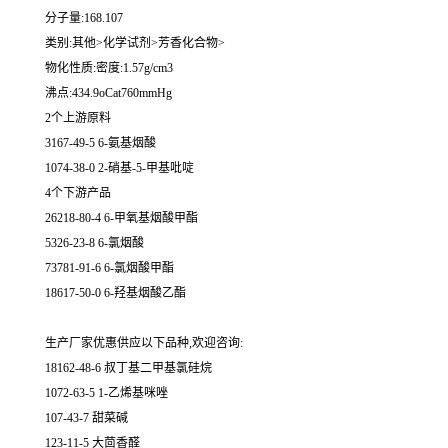
分子量:168.107
类别:其他>化学试剂>芳香化合物>
物化性质:密度:1.57g/cm3
沸点:434.9oCat760mmHg
2个上游原料
3167-49-5 6-氨基烟酸
1074-38-0 2-硝基-5-甲基吡啶
4个下游产品
26218-80-4 6-甲氧基烟酸甲酯
5326-23-8 6-氯烟酸
73781-91-6 6-氯烟酸甲酯
18617-50-0 6-羟基烟酸乙酯
生产厂家优惠供应以下品种,欢迎咨询:
18162-48-6 叔丁基二甲基氯硅烷
1072-63-5 1-乙烯基咪唑
107-43-7 甜菜碱
123-11-5 大茴香醛