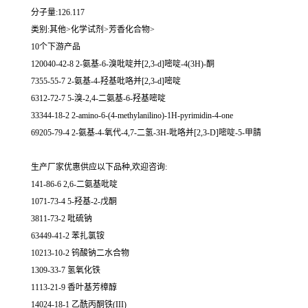
分子量:126.117
类别:其他>化学试剂>芳香化合物>
10个下游产品
120040-42-8 2-氨基-6-溴吡啶并[2,3-d]嘧啶-4(3H)-酮
7355-55-7 2-氨基-4-羟基吡咯并[2,3-d]嘧啶
6312-72-7 5-溴-2,4-二氨基-6-羟基嘧啶
33344-18-2 2-amino-6-(4-methylanilino)-1H-pyrimidin-4-one
69205-79-4 2-氨基-4-氧代-4,7-二氢-3H-吡咯并[2,3-D]嘧啶-5-甲腈
生产厂家优惠供应以下品种,欢迎咨询:
141-86-6 2,6-二氨基吡啶
1071-73-4 5-羟基-2-戊酮
3811-73-2 吡硫钠
63449-41-2 苯扎氯铵
10213-10-2 钨酸钠二水合物
1309-33-7 氢氧化铁
1113-21-9 香叶基芳樟醇
14024-18-1 乙酰丙酮铁(III)