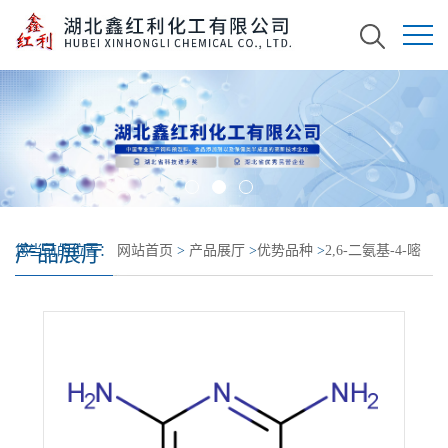
产品展厅
您当前的位置：
网站首页
>
产品展厅
>
优势品种
>
2,6-二氨基-4-嘧
啶醇