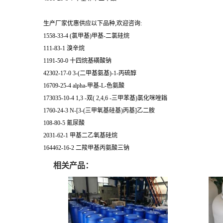
生产厂家优惠供应以下品种,欢迎咨询:
1558-33-4 (氯甲基)甲基-二氯硅烷
111-83-1 溴辛烷
1191-50-0 十四烷基磺酸钠
42302-17-0 3-(二甲基氨基)-1-丙硫醇
16709-25-4 alpha-甲基-L-色氨酸
173035-10-4 1,3 -双( 2,4,6 -三甲苯基)氯化咪唑鎓
1760-24-3 N-[3-(三甲氧基硅基)丙基]乙二胺
108-80-5 氰尿酸
2031-62-1 甲基二乙氧基硅烷
164462-16-2 二羧甲基丙氨酸三钠
相关产品：