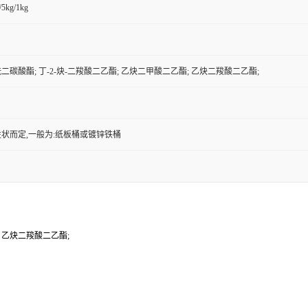
/5kg/1kg
二碳酸酯; 丁-2-炔-二羧酸二乙酯; 乙炔二甲酸二乙酯; 乙炔二羧酸二乙酯;
状而定,一般为:纸板桶或镀锌铁桶
; 乙炔二羧酸二乙酯;