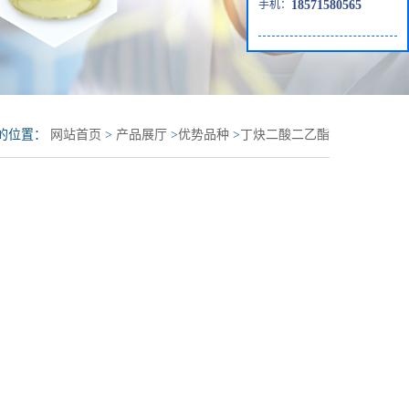
手机：
18571580565
的位置：
网站首页
>
产品展厅
>
优势品种
>
丁炔二酸二乙酯