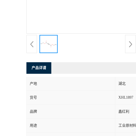
产品详请
产地
湖北
XHL1897
货号
品牌
鑫红利
用途
工业原材料