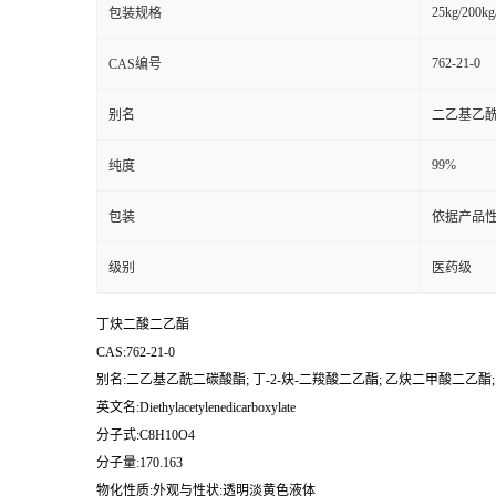
25kg/200kg
包装规格
762-21-0
CAS编号
别名
二乙基乙酰
99%
纯度
包装
依据产品性
级别
医药级
丁炔二酸二乙酯
CAS:762-21-0
别名:二乙基乙酰二碳酸酯; 丁-2-炔-二羧酸二乙酯; 乙炔二甲酸二乙酯
英文名:Diethylacetylenedicarboxylate
分子式:C8H10O4
分子量:170.163
物化性质:外观与性状:透明淡黄色液体