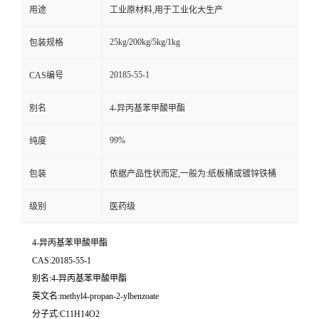
用途
工业原材料,用于工业化大生产
25kg/200kg/5kg/1kg
包装规格
20185-55-1
CAS编号
别名
4-异丙基苯甲酸甲酯
99%
纯度
包装
依据产品性状而定,一般为:纸板桶或镀锌铁桶
级别
医药级
4-异丙基苯甲酸甲酯
CAS:20185-55-1
别名:4-异丙基苯甲酸甲酯
英文名:methyl4-propan-2-ylbenzoate
分子式:C11H14O2