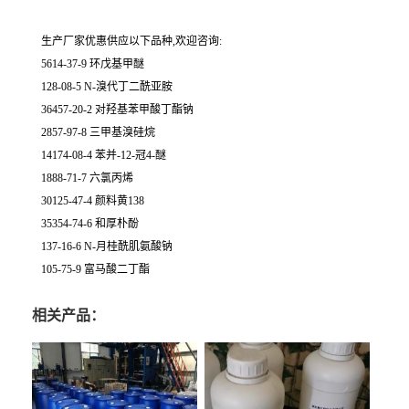
生产厂家优惠供应以下品种,欢迎咨询:
5614-37-9 环戊基甲醚
128-08-5 N-溴代丁二酰亚胺
36457-20-2 对羟基苯甲酸丁酯钠
2857-97-8 三甲基溴硅烷
14174-08-4 苯并-12-冠4-醚
1888-71-7 六氯丙烯
30125-47-4 颜料黄138
35354-74-6 和厚朴酚
137-16-6 N-月桂酰肌氨酸钠
105-75-9 富马酸二丁酯
相关产品：