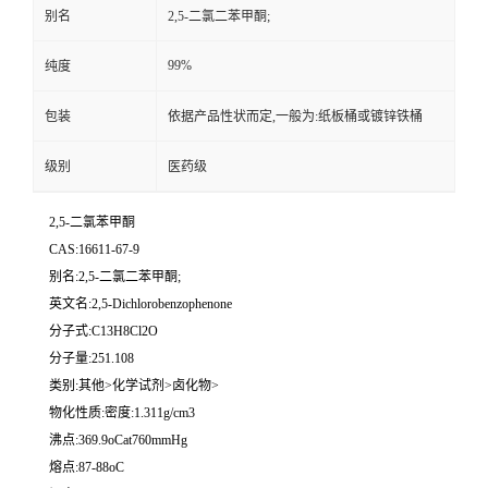
别名
2,5-二氯二苯甲酮;
99%
纯度
包装
依据产品性状而定,一般为:纸板桶或镀锌铁桶
级别
医药级
2,5-二氯苯甲酮
CAS:16611-67-9
别名:2,5-二氯二苯甲酮;
英文名:2,5-Dichlorobenzophenone
分子式:C13H8Cl2O
分子量:251.108
类别:其他>化学试剂>卤化物>
物化性质:密度:1.311g/cm3
沸点:369.9oCat760mmHg
熔点:87-88oC